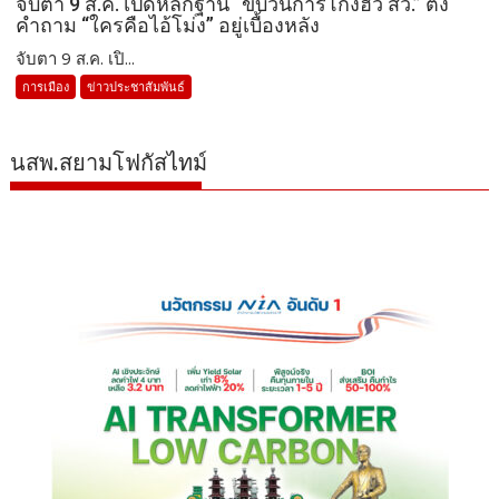
จับตา 9 ส.ค. เปิดหลักฐาน “ขบวนการโกงฮั้ว สว.” ตั้ง
คำถาม “ใครคือไอ้โม่ง” อยู่เบื้องหลัง
จับตา 9 ส.ค. เปิ...
การเมือง
ข่าวประชาสัมพันธ์
นสพ.สยามโฟกัสไทม์