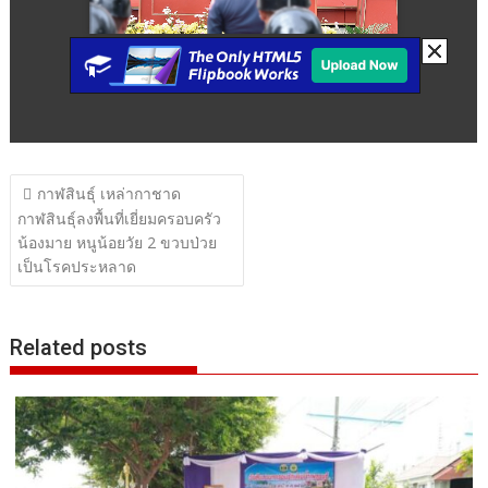
แนะแนว
กาฬสินธุ์ เหล่ากาชาด
เรื่อง
กาฬสินธุ์ลงพื้นที่เยี่ยมครอบครัว
น้องมาย หนูน้อยวัย 2 ขวบป่วย
เป็นโรคประหลาด
Related posts