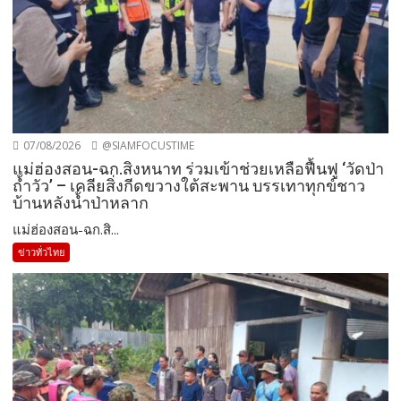
07/08/2026
@SIAMFOCUSTIME
แม่ฮ่องสอน-ฉก.สิงหนาท ร่วมเข้าช่วยเหลือฟื้นฟู ‘วัดป่า
ถ้ำวัว’ – เคลียสิ่งกีดขวางใต้สะพาน บรรเทาทุกข์ชาว
บ้านหลังน้ำป่าหลาก
แม่ฮ่องสอน-ฉก.สิ...
ข่าวทั่วไทย