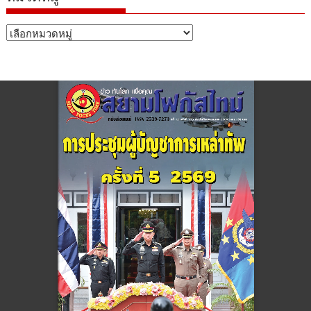
หมวด
หมู่