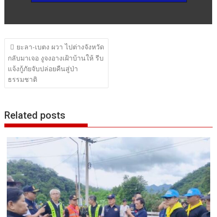
แนะแนว
ยะลา-เบตง ผวา ไปต่างจังหวัด
เรื่อง
กลับมาเจอ งูจงอางเฝ้าบ้านให้ รีบ
แจ้งกู้ภัยจับปล่อยคืนสู่ป่า
ธรรมชาติ
Related posts