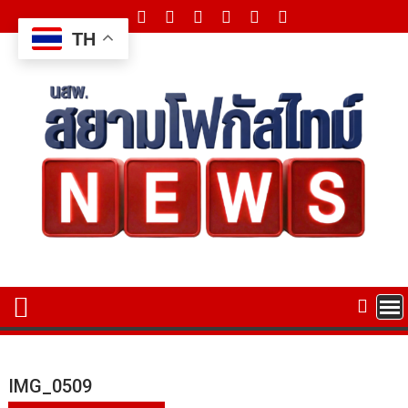
Skip
to
TH
content
IMG_0509