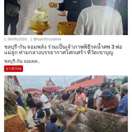
06/08/2026
@siamfocustime
ชลบุรี-กัน จอมพลัง ร่วมเป็นเจ้าภาพพิธีรดน้ำศพ 3 พ่อ
แม่ลูก ท่ามกลางบรรยากาศโศกเศร้า ที่วัดเขาบุญ
ชลบุรี-กัน จอมพล...
ข่าวทั่วไทย