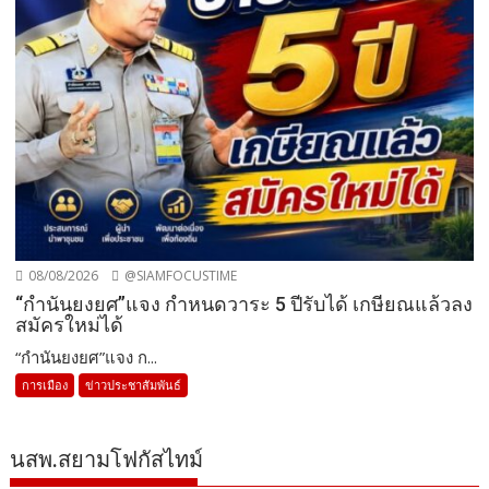
08/08/2026
@SIAMFOCUSTIME
“กำนันยงยศ”แจง กำหนดวาระ 5 ปีรับได้ เกษียณแล้วลง
สมัครใหม่ได้
“กำนันยงยศ”แจง ก...
การเมือง
ข่าวประชาสัมพันธ์
นสพ.สยามโฟกัสไทม์