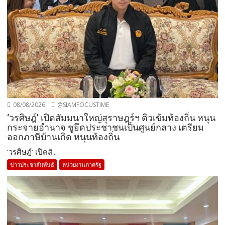
08/08/2026
@SIAMFOCUSTIME
‘วรศิษฎ์’ เปิดสัมมนาใหญ่สุราษฎร์ฯ ติวเข้มท้องถิ่น หนุน
กระจายอำนาจ ชูยึดประชาชนเป็นศูนย์กลาง เตรียม
ออกภาษีบ้านเกิด หนุนท้องถิ่น
‘วรศิษฎ์’ เปิดสั...
ข่าวประชาสัมพันธ์
หน่วยงานภาครัฐ