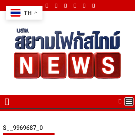
Skip
to
TH
content
S__9969687_0