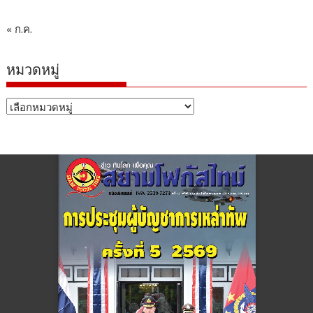
« ก.ค.
หมวดหมู่
หมวด
หมู่