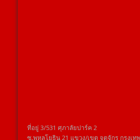
ที่อยู่​ 3/531​ ศุภาลัยปาร์ค​ 2
ซ.พหลโยธิน​ 21​ แขวง/เขต​ จตุจักร​ กรุงเท