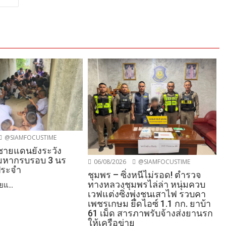
@SIAMFOCUSTIME
นชายแดนยังระวัง
อมหากรบรอบ 3 นร
06/08/2026
@SIAMFOCUSTIME
ประจำ
ชุมพร – ซิ่งหนีไม่รอด! ตำรวจ
ทางหลวงชุมพรไล่ล่า หนุ่มควบ
ยแ...
เวฟแต่งซิ่งพุ่งชนเสาไฟ รวบคา
เพชรเกษม ยึดไอซ์ 1.1 กก. ยาบ้า
61 เม็ด สารภาพรับจ้างส่งยานรก
ให้เครือข่าย