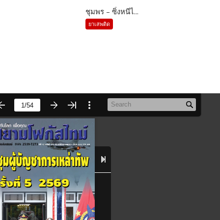
ชุมพร – ซิ่งหนีไ...
ยาเสพติด