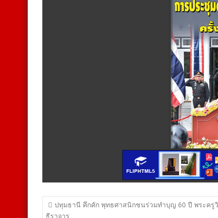
แนะแนว
ปทุมธานี คึกคัก พุทธศาสนิกชนร่วมทำบุญ 60 ปี พระครูวิ
ธีราจาร