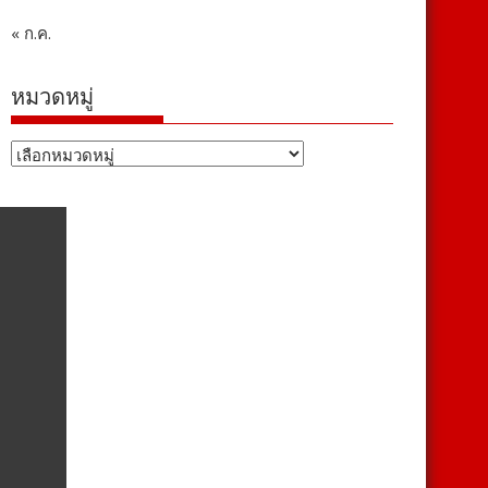
« ก.ค.
หมวดหมู่
หมวด
หมู่