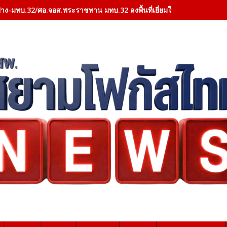
าง-มทบ.32/ศอ.จอส.พระราชทาน มทบ.32 ลงพื้นที่เยี่ยมให้กำลังใจผู้ป่วย