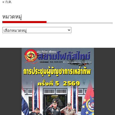
« ก.ค.
หมวดหมู่
หมวด
หมู่