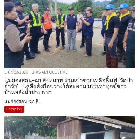
07/08/2026
@SIAMFOCUSTIME
แม่ฮ่องสอน-ฉก.สิงหนาท ร่วมเข้าช่วยเหลือฟื้นฟู ‘วัดป่า
ถ้ำวัว’ – เคลียสิ่งกีดขวางใต้สะพาน บรรเทาทุกข์ชาว
บ้านหลังน้ำป่าหลาก
แม่ฮ่องสอน-ฉก.สิ...
ข่าวทั่วไทย