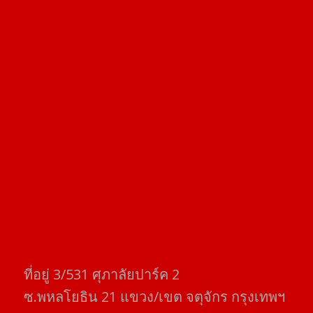
ที่อยู่​ 3/531​ ศุภาลัยปาร์ค​ 2
ซ.พหลโยธิน​ 21​ แขวง/เขต​ จตุจักร​ กรุงเทพฯ