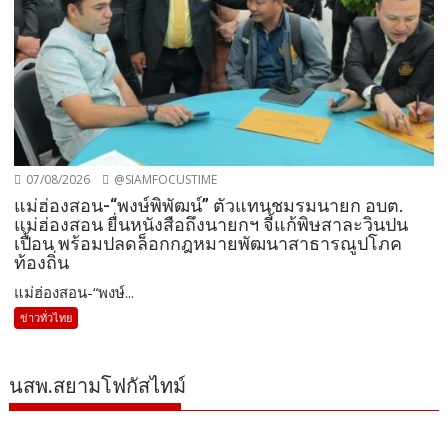
07/08/2026
@SIAMFOCUSTIME
แม่ฮ่องสอน-“พงษ์พิพัฒน์” ตัวแทนชมรมนายก อบต.
แม่ฮ่องสอน ยื่นหนังสือถึงนายกฯ จี้แก้พิษสาละวินปน
เปื้อน พร้อมปลดล็อกกฎหมายพัฒนาสาธารณูปโภค
ท้องถิ่น
แม่ฮ่องสอน-“พงษ์...
ข่าวทั่วไทย
นสพ.สยามโฟกัสไทม์