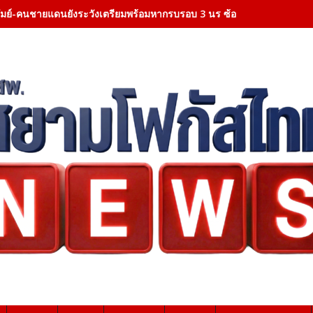
ีรัมย์-คนชายแดนยังระวังเตรียมพร้อมหากรบรอบ 3 นร ซ้อมอพยพประจำ