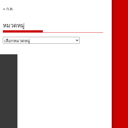
« ก.ค.
หมวดหมู่
หมวด
หมู่