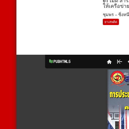
61 เม็ด สา
ให้เครือข่า
ชุมพร – ซิ่งหนี
ยาเสพติด