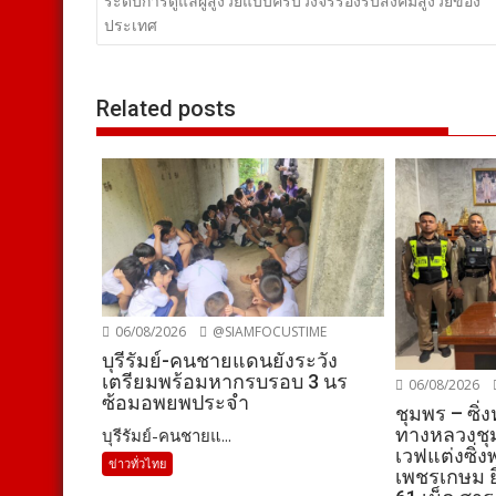
เรื่อง
ระดับการดูแลผู้สูงวัยแบบครบวงจรรองรับสังคมสูงวัยของ
ประเทศ
Related posts
06/08/2026
@SIAMFOCUSTIME
บุรีรัมย์-คนชายแดนยังระวัง
เตรียมพร้อมหากรบรอบ 3 นร
06/08/2026
ซ้อมอพยพประจำ
ชุมพร – ซิ่
ทางหลวงชุม
บุรีรัมย์-คนชายแ...
เวฟแต่งซิ่
ข่าวทั่วไทย
เพชรเกษม ยึ