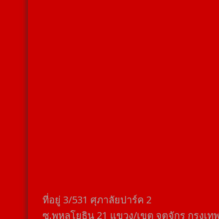
ที่อยู่​ 3/531​ ศุภาลัยปาร์ค​ 2
ซ.พหลโยธิน​ 21​ แขวง/เขต​ จตุจักร​ กรุงเท