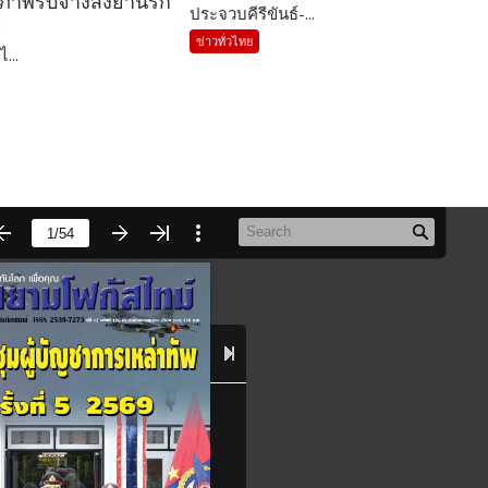
รภาพรับจ้างส่งยานรก
ประจวบคีรีขันธ์-...
ย
ข่าวทั่วไทย
ไ...