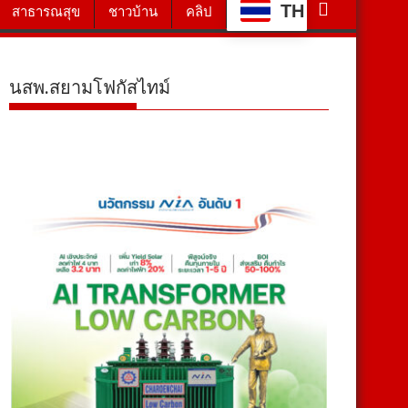
TH
สาธารณสุข
ชาวบ้าน
คลิป
นสพ.สยามโฟกัสไทม์