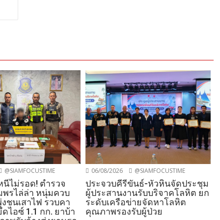
@SIAMFOCUSTIME
06/08/2026
@SIAMFOCUSTIME
งหนีไม่รอด! ตำรวจ
ประจวบคีรีขันธ์-หัวหินจัดประชุม
พรไล่ล่า หนุ่มควบ
ผู้ประสานงานรับบริจาคโลหิต ยก
งพุ่งชนเสาไฟ รวบคา
ระดับเครือข่ายจัดหาโลหิต
ดไอซ์ 1.1 กก. ยาบ้า
คุณภาพรองรับผู้ป่วย