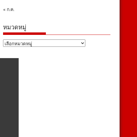
« ก.ค.
หมวดหมู่
หมวด
หมู่