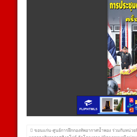
แนะแนว
ขอนแก่น-ศูนย์การฝึกกองทัพอากาศน้ำพอง ร่วมกับหน่วย