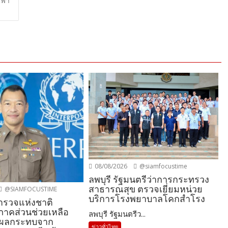
ฟ้า
08/08/2026
@siamfocustime
ลพบุรี รัฐมนตรีว่าการกระทรวง
สาธารณสุข ตรวจเยี่ยมหน่วย
@SIAMFOCUSTIME
บริการโรงพยาบาลโคกสำโรง
ำรวจแห่งชาติ
าคส่วนช่วยเหลือ
ลพบุรี รัฐมนตรีว...
รับผลกระทบจาก
ข่าวทั่วไทย