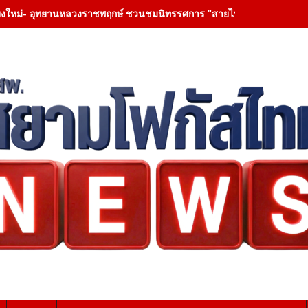
ยงใหม่- อุทยานหลวงราชพฤกษ์ ชวนชมนิทรรศการ "สายไหมแห่งพระเมตตา