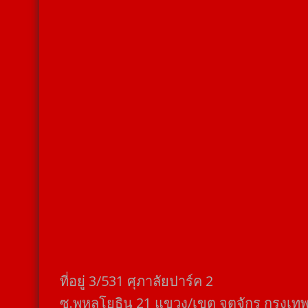
ที่อยู่​ 3/531​ ศุภาลัยปาร์ค​ 2
ซ.พหลโยธิน​ 21​ แขวง/เขต​ จตุจักร​ กรุงเท