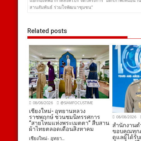
เรื่อง
แยกกองทัพอากาศสิงคโปร์ จัดโครงการ “มิตรภาพเหนือน่าน
สานสัมพันธ์ ร่วมใจพัฒนาชุมชน”
Related posts
08/08/2026
@SIAMFOCUSTIME
เชียงใหม่- อุทยานหลวง
ราชพฤกษ์ ชวนชมนิทรรศการ
08/08/2026
“สายไหมแห่งพระเมตตา” สืบสาน
สำนักงานต
ผ้าไทยตลอดเดือนสิงหาคม
ขอบคุณทุกภ
ดูแลผู้ได้
เชียงใหม่- อุทยา...