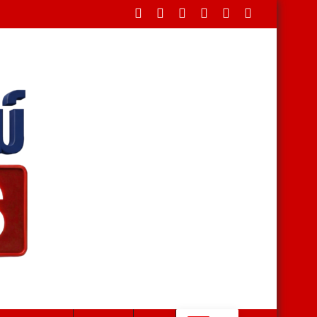
" สืบสานผ้าไทยตลอดเดือนสิงหาคม