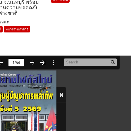
น จ.นนทบุรี พร้อม
ด้านความปลอดภัย
่างชาติ
จแห่...
์
หน่วยงานภาครัฐ