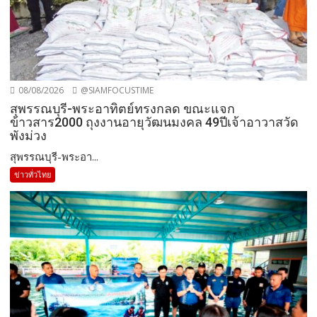
08/08/2026
@SIAMFOCUSTIME
สุพรรณบุรี-พระอาทิตย์ทรงกลด ขณะแจก
ข้าวสาร2000 ถุงงานอายุวัฒนมงคล 49ปีเจ้าอาวาสวัด
พังม่วง
สุพรรณบุรี-พระอา...
ข่าวทั่วไทย