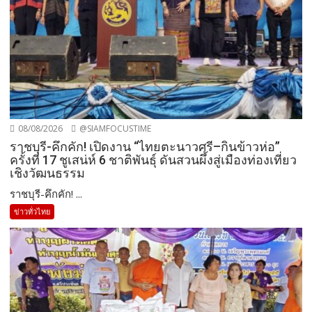
08/08/2026
@SIAMFOCUSTIME
ราชบุรี-คึกคัก! เปิดงาน “ไทยตะนาวศรี–กินข้าวห่อ”
ครั้งที่ 17 ชูเสน่ห์ 6 ชาติพันธุ์ ดันสวนผึ้งสู่เมืองท่องเที่ยว
เชิงวัฒนธรรม
ราชบุรี-คึกคัก! ...
ข่าวทั่วไทย