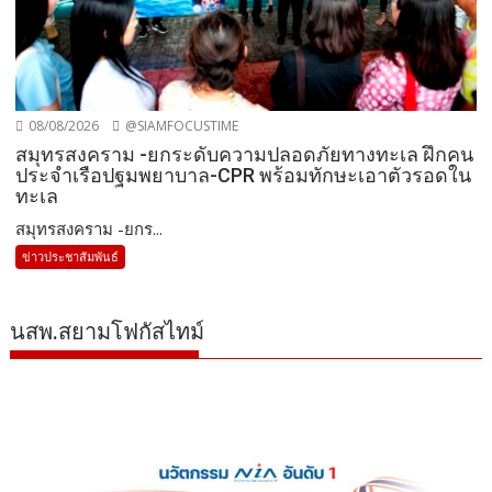
08/08/2026
@SIAMFOCUSTIME
สมุทรสงคราม -ยกระดับความปลอดภัยทางทะเล ฝึกคน
ประจำเรือปฐมพยาบาล-CPR พร้อมทักษะเอาตัวรอดใน
ทะเล
สมุทรสงคราม -ยกร...
ข่าวประชาสัมพันธ์
นสพ.สยามโฟกัสไทม์