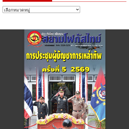
หมวด
หมู่