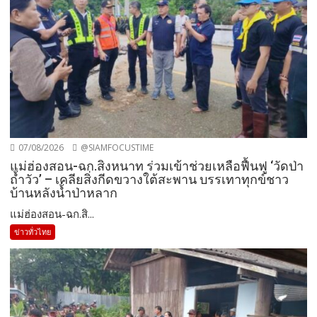
07/08/2026
@SIAMFOCUSTIME
แม่ฮ่องสอน-ฉก.สิงหนาท ร่วมเข้าช่วยเหลือฟื้นฟู ‘วัดป่า
ถ้ำวัว’ – เคลียสิ่งกีดขวางใต้สะพาน บรรเทาทุกข์ชาว
บ้านหลังน้ำป่าหลาก
แม่ฮ่องสอน-ฉก.สิ...
ข่าวทั่วไทย