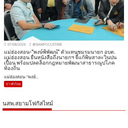
07/08/2026
@SIAMFOCUSTIME
แม่ฮ่องสอน-“พงษ์พิพัฒน์” ตัวแทนชมรมนายก อบต.
แม่ฮ่องสอน ยื่นหนังสือถึงนายกฯ จี้แก้พิษสาละวินปน
เปื้อน พร้อมปลดล็อกกฎหมายพัฒนาสาธารณูปโภค
ท้องถิ่น
แม่ฮ่องสอน-“พงษ์...
ข่าวทั่วไทย
นสพ.สยามโฟกัสไทม์