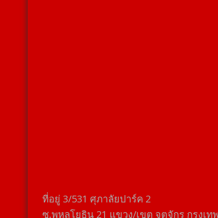
ที่อยู่​ 3/531​ ศุภาลัยปาร์ค​ 2
ซ.พหลโยธิน​ 21​ แขวง/เขต​ จตุจักร​ กรุงเท