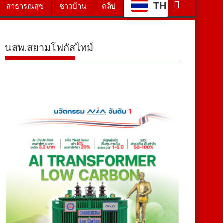
TH
สาธารณสุข
ชาวบ้าน
คลิป
นสพ.สยามโฟกัสไทม์