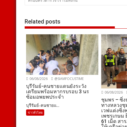
เรื่อง
“ครอบครัวตำรวจ เราไม่ทิ้งกัน”
Related posts
06/08/2026
@SIAMFOCUSTIME
บุรีรัมย์-คนชายแดนยังระวัง
เตรียมพร้อมหากรบรอบ 3 นร
06/08/2026
ซ้อมอพยพประจำ
ชุมพร – ซิ่
ทางหลวงชุม
บุรีรัมย์-คนชายแ...
เวฟแต่งซิ่
ข่าวทั่วไทย
เพชรเกษม ยึ
61 เม็ด สา
ให้เครือข่า