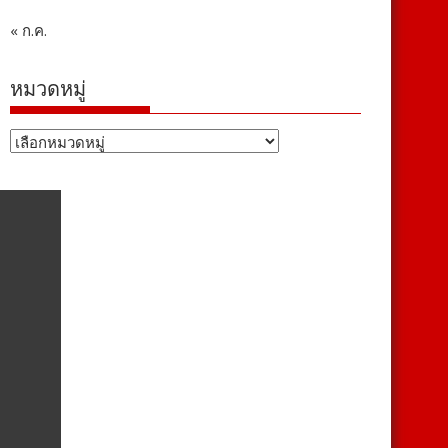
« ก.ค.
หมวดหมู่
หมวด
หมู่