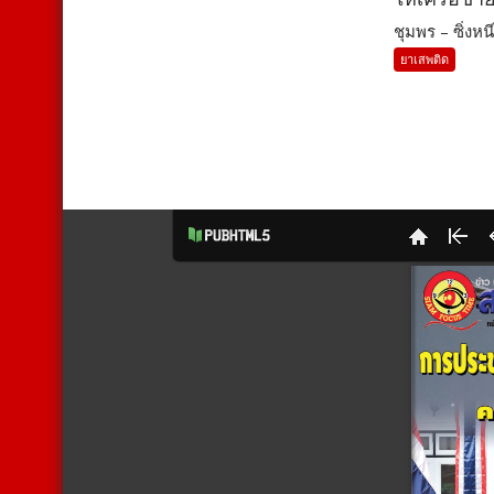
ชุมพร – ซิ่งหนี
ยาเสพติด