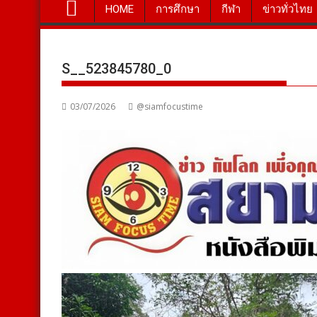
HOME
การศึกษา
กีฬา
ข่าวทั่วไทย
S__523845780_0
03/07/2026
@siamfocustime