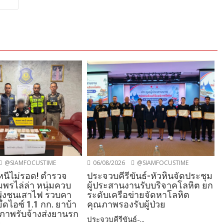
@SIAMFOCUSTIME
06/08/2026
@SIAMFOCUSTIME
งหนีไม่รอด! ตำรวจ
ประจวบคีรีขันธ์-หัวหินจัดประชุม
พรไล่ล่า หนุ่มควบ
ผู้ประสานงานรับบริจาคโลหิต ยก
งพุ่งชนเสาไฟ รวบคา
ระดับเครือข่ายจัดหาโลหิต
ดไอซ์ 1.1 กก. ยาบ้า
คุณภาพรองรับผู้ป่วย
รภาพรับจ้างส่งยานรก
ประจวบคีรีขันธ์-...
ย