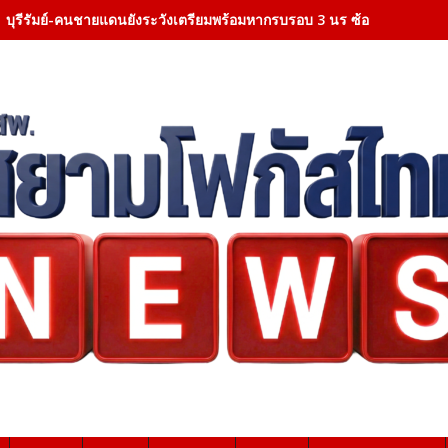
บุรีรัมย์-คนชายแดนยังระวังเตรียมพร้อมหากรบรอบ 3 นร ซ้อมอพยพประจ