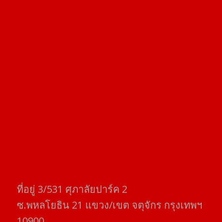
ที่อยู่​ 3/531​ ศุภาลัยปาร์ค​ 2
ซ.พหลโยธิน​ 21​ แขวง/เขต​ จตุจักร​ กรุงเทพฯ
10900