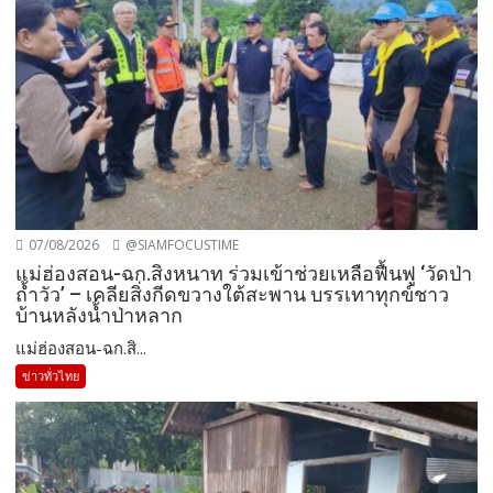
07/08/2026
@SIAMFOCUSTIME
แม่ฮ่องสอน-ฉก.สิงหนาท ร่วมเข้าช่วยเหลือฟื้นฟู ‘วัดป่า
ถ้ำวัว’ – เคลียสิ่งกีดขวางใต้สะพาน บรรเทาทุกข์ชาว
บ้านหลังน้ำป่าหลาก
แม่ฮ่องสอน-ฉก.สิ...
ข่าวทั่วไทย