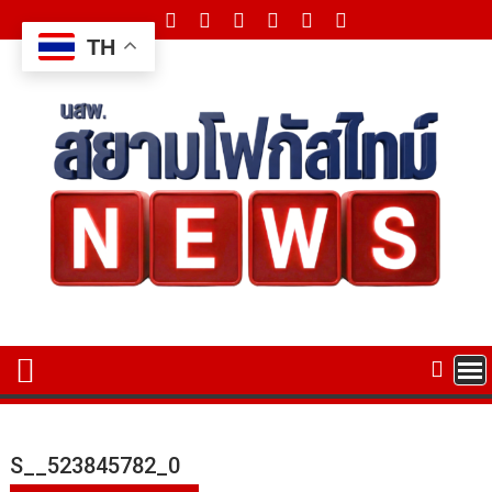
Skip
to
TH
content
S__523845782_0