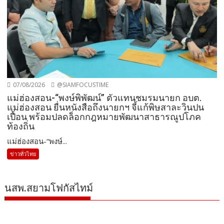
07/08/2026
@SIAMFOCUSTIME
แม่ฮ่องสอน-“พงษ์พิพัฒน์” ตัวแทนชมรมนายก อบต.
แม่ฮ่องสอน ยื่นหนังสือถึงนายกฯ จี้แก้พิษสาละวินปน
เปื้อน พร้อมปลดล็อกกฎหมายพัฒนาสาธารณูปโภค
ท้องถิ่น
แม่ฮ่องสอน-“พงษ์...
ข่าวทั่วไทย
นสพ.สยามโฟกัสไทม์