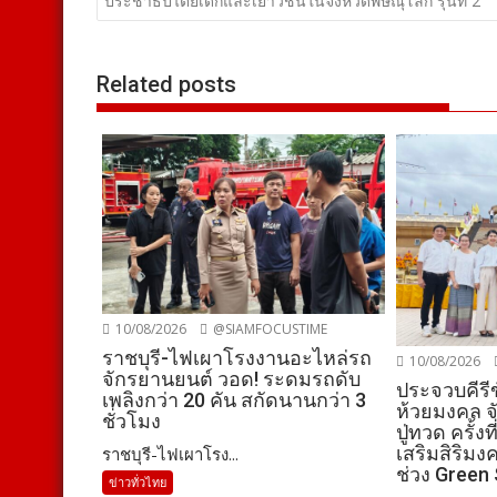
เรื่อง
ประชาธิปไตยเด็กและเยาวชนในจังหวัดพิษณุโลก รุ่นที่ 2
Related posts
10/08/2026
@SIAMFOCUSTIME
ราชบุรี-ไฟเผาโรงงานอะไหล่รถ
10/08/2026
จักรยานยนต์ วอด! ระดมรถดับ
ประจวบคีรีข
เพลิงกว่า 20 คัน สกัดนานกว่า 3
ห้วยมงคล จั
ชั่วโมง
ปู่ทวด ครั้ง
เสริมสิริมงค
ราชบุรี-ไฟเผาโรง...
ช่วง Green
ข่าวทั่วไทย