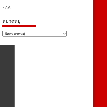
« ก.ค.
หมวดหมู่
หมวด
หมู่