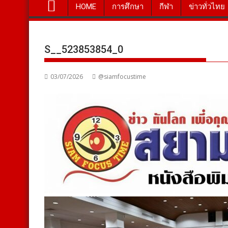
HOME
การศึกษา
กีฬา
ข่าวทั่วไทย
S__523853854_0
03/07/2026
@siamfocustime