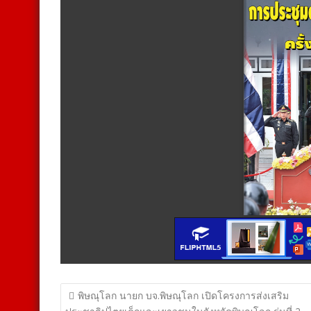
แนะแนว
พิษณุโลก นายก บจ.พิษณุโลก เปิดโครงการส่งเสริม