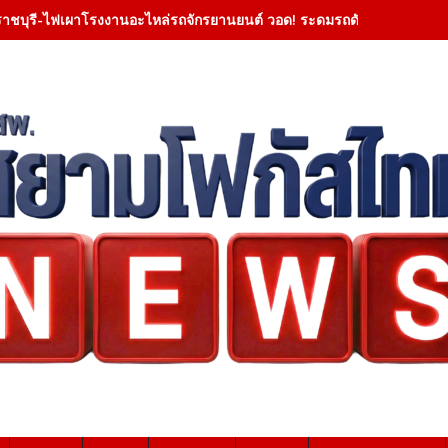
ราชบุรี-ไฟเผาโรงงานอะไหล่รถจักรยานยนต์ วอด! ระดมรถดับเพลิงกว่า 20 ค