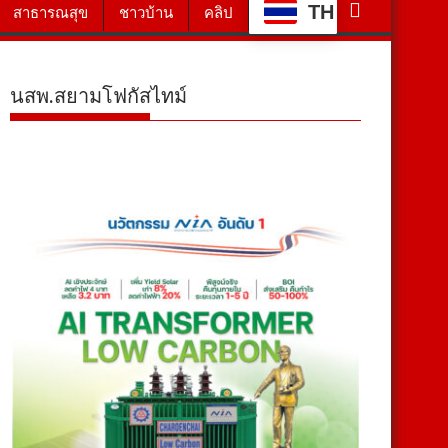
TH
สาธารณสุข
ชาวบ้าน
คลิป
นสพ.สยามโฟกัสไทม์