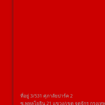
ที่อยู่​ 3/531​ ศุภาลัยปาร์ค​ 2
ซ.พหลโยธิน​ 21​ แขวง/เขต​ จตุจักร​ กรุงเท