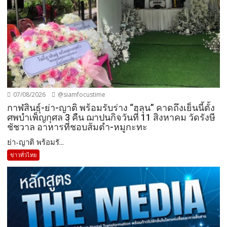
07/08/2026
@siamfocustime
กาฬสินธุ์-ย่า-ญาติ พร้อมรับร่าง “ฮลุน” คาดถึงเย็นนี้ตั้ง
ศพบำเพ็ญกุศล 3 คืน ฌาปนกิจวันที่ 11 สิงหาคม วัดรังษี
ชัชวาล อาหารที่ชอบส้มตำ-หมูกะทะ
ย่า-ญาติ พร้อมรั...
ข่าวทั่วไทย