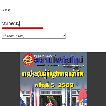
« ก.ค.
หมวดหมู่
หมวด
หมู่