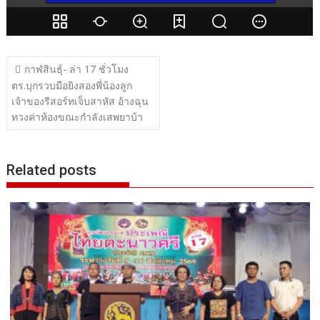
แนะแนว
กาฬสินธุ์- ล่า 17 ชั่วโมง
เรื่อง
ตร.บุกรวบมือยิงสองพี่น้องลูก
เจ้าของรีสอร์ทเจ็บสาหัส อ้างฉุน
ทวงค่าห้องขณะกำลังเสพยาบ้า
Related posts