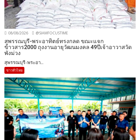
08/08/2026
@SIAMFOCUSTIME
สุพรรณบุรี-พระอาทิตย์ทรงกลด ขณะแจก
ข้าวสาร2000 ถุงงานอายุวัฒนมงคล 49ปีเจ้าอาวาสวัด
พังม่วง
สุพรรณบุรี-พระอา...
ข่าวทั่วไทย