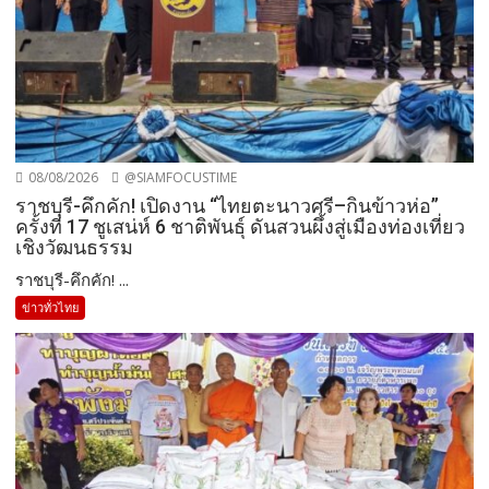
08/08/2026
@SIAMFOCUSTIME
ราชบุรี-คึกคัก! เปิดงาน “ไทยตะนาวศรี–กินข้าวห่อ”
ครั้งที่ 17 ชูเสน่ห์ 6 ชาติพันธุ์ ดันสวนผึ้งสู่เมืองท่องเที่ยว
เชิงวัฒนธรรม
ราชบุรี-คึกคัก! ...
ข่าวทั่วไทย