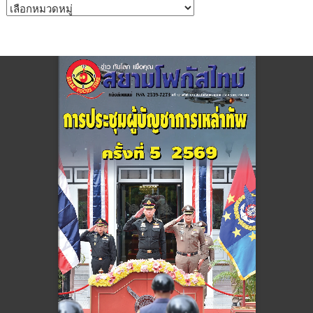
หมวด
หมู่