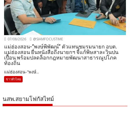
07/08/2026
@SIAMFOCUSTIME
แม่ฮ่องสอน-“พงษ์พิพัฒน์” ตัวแทนชมรมนายก อบต.
แม่ฮ่องสอน ยื่นหนังสือถึงนายกฯ จี้แก้พิษสาละวินปน
เปื้อน พร้อมปลดล็อกกฎหมายพัฒนาสาธารณูปโภค
ท้องถิ่น
แม่ฮ่องสอน-“พงษ์...
ข่าวทั่วไทย
นสพ.สยามโฟกัสไทม์