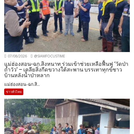
07/08/2026
@SIAMFOCUSTIME
แม่ฮ่องสอน-ฉก.สิงหนาท ร่วมเข้าช่วยเหลือฟื้นฟู ‘วัดป่า
ถ้ำวัว’ – เคลียสิ่งกีดขวางใต้สะพาน บรรเทาทุกข์ชาว
บ้านหลังน้ำป่าหลาก
แม่ฮ่องสอน-ฉก.สิ...
ข่าวทั่วไทย