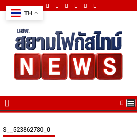
Skip
to
TH
content
S__523862780_0