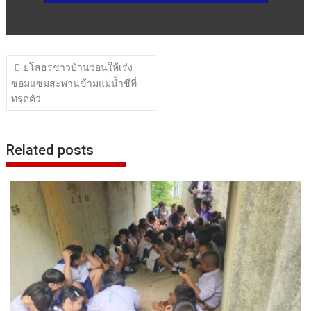
แนะแนว
ยโสธรชาวบ้านวอนให้เร่ง
เรื่อง
ซ่อมแซมสะพานข้ามแม่น้ำชีที่
ทรุดตัว
Related posts