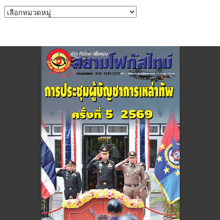
หมวด
หมู่