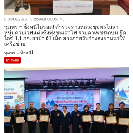
06/08/2026
@SIAMFOCUSTIME
ชุมพร – ซิ่งหนีไม่รอด! ตำรวจทางหลวงชุมพรไล่ล่า
หนุ่มควบเวฟแต่งซิ่งพุ่งชนเสาไฟ รวบคาเพชรเกษม ยึด
ไอซ์ 1.1 กก. ยาบ้า 61 เม็ด สารภาพรับจ้างส่งยานรกให้
เครือข่าย
ชุมพร – ซิ่งหนีไ...
ยาเสพติด