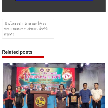
แนะแนว
ยโสธรชาวบ้านวอนให้เร่ง
เรื่อง
ซ่อมแซมสะพานข้ามแม่น้ำชีที่
ทรุดตัว
Related posts