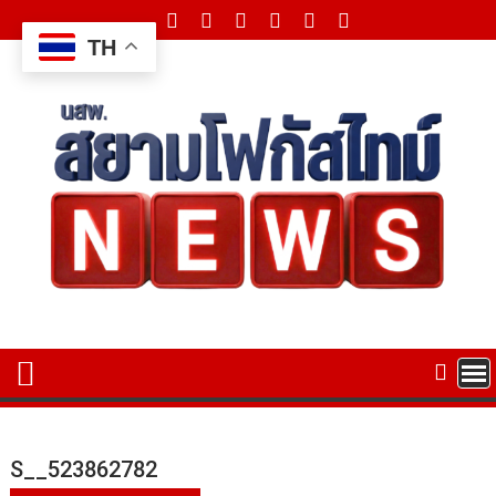
Skip
to
TH
content
S__523862782