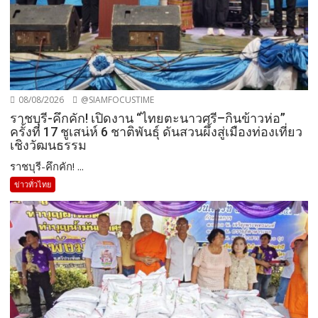
08/08/2026
@SIAMFOCUSTIME
ราชบุรี-คึกคัก! เปิดงาน “ไทยตะนาวศรี–กินข้าวห่อ”
ครั้งที่ 17 ชูเสน่ห์ 6 ชาติพันธุ์ ดันสวนผึ้งสู่เมืองท่องเที่ยว
เชิงวัฒนธรรม
ราชบุรี-คึกคัก! ...
ข่าวทั่วไทย