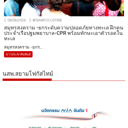
08/08/2026
@SIAMFOCUSTIME
สมุทรสงคราม -ยกระดับความปลอดภัยทางทะเล ฝึกคน
ประจำเรือปฐมพยาบาล-CPR พร้อมทักษะเอาตัวรอดใน
ทะเล
สมุทรสงคราม -ยกร...
ข่าวประชาสัมพันธ์
นสพ.สยามโฟกัสไทม์