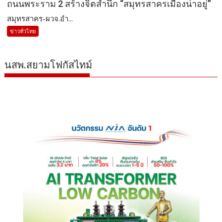
ถนนพระราม 2 สร้างจิตสำนึก “สมุทรสาครเมืองน่าอยู่”
สมุทรสาคร-ผวจ.อำ...
ข่าวทั่วไทย
นสพ.สยามโฟกัสไทม์