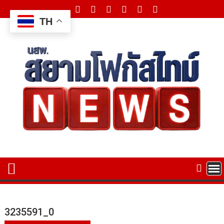
Skip
to
TH
content
3235591_0