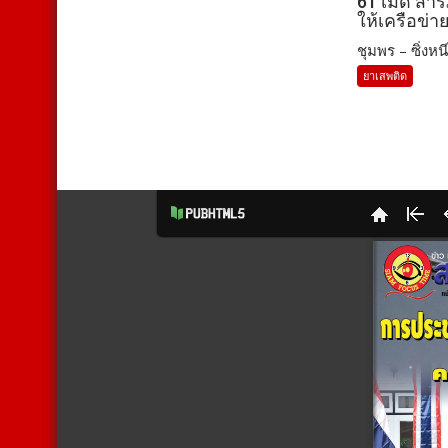
61 เม็ด สา
ให้เครือข่า
ชุมพร – ซิ่งหนี
ยาเสพติด