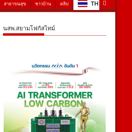
TH
สาธารณสุข
ชาวบ้าน
คลิป
นสพ.สยามโฟกัสไทม์