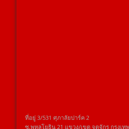
ที่อยู่​ 3/531​ ศุภาลัยปาร์ค​ 2
ซ.พหลโยธิน​ 21​ แขวง/เขต​ จตุจักร​ กรุงเท