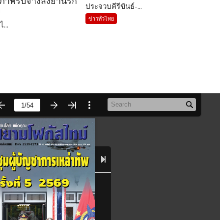
รภาพรับจ้างส่งยานรก
ประจวบคีรีขันธ์-...
ย
ข่าวทั่วไทย
ไ...