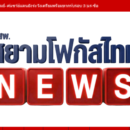
พร – ซิ่งหนีไม่รอด! ตำรวจทางหลวงชุมพรไล่ล่า หนุ่มควบเวฟแต่งซิ่งพุ่งชน