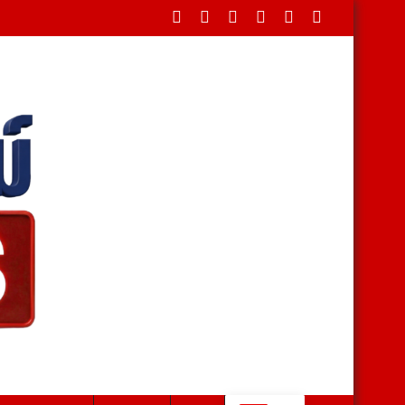
เสาไฟ รวบคาเพชรเกษม ยึดไอซ์ 1.1 กก. ยาบ้า 61 เม็ด สารภาพรับจ้างส่งยา