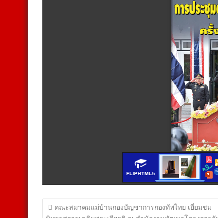
แนะแนว
คณะสมาคมแม่บ้านกองบัญชาการกองทัพไทย เยี่ยมชม