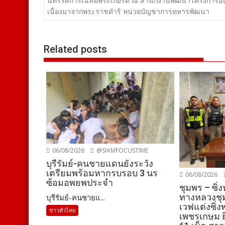
เรื่อง
นิทรรศการเฉลิมพระเกียรติ ณ สำนักงานพัฒนาโครงการอั
เนื่องมาจากพระราชดำริ หน่วยบัญชาการทหารพัฒนา
Related posts
06/08/2026
@SIAMFOCUSTIME
บุรีรัมย์-คนชายแดนยังระวัง
เตรียมพร้อมหากรบรอบ 3 นร
06/08/2026
ซ้อมอพยพประจำ
ชุมพร – ซิ่
ทางหลวงชุม
บุรีรัมย์-คนชายแ...
เวฟแต่งซิ่
ข่าวทั่วไทย
เพชรเกษม ยึ