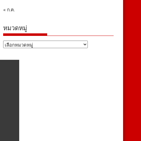
« ก.ค.
หมวดหมู่
หมวด
หมู่