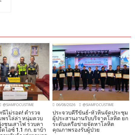
น
@SIAMFOCUSTIME
06/08/2026
@SIAMFOCUSTIME
งหนีไม่รอด! ตำรวจ
ประจวบคีรีขันธ์-หัวหินจัดประชุม
พรไล่ล่า หนุ่มควบ
ผู้ประสานงานรับบริจาคโลหิต ยก
งพุ่งชนเสาไฟ รวบคา
ระดับเครือข่ายจัดหาโลหิต
ดไอซ์ 1.1 กก. ยาบ้า
คุณภาพรองรับผู้ป่วย