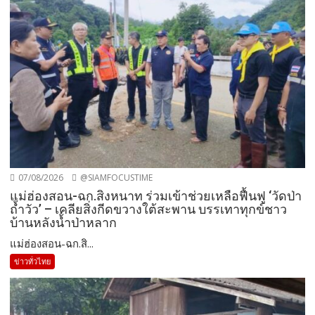
07/08/2026
@SIAMFOCUSTIME
แม่ฮ่องสอน-ฉก.สิงหนาท ร่วมเข้าช่วยเหลือฟื้นฟู ‘วัดป่า
ถ้ำวัว’ – เคลียสิ่งกีดขวางใต้สะพาน บรรเทาทุกข์ชาว
บ้านหลังน้ำป่าหลาก
แม่ฮ่องสอน-ฉก.สิ...
ข่าวทั่วไทย