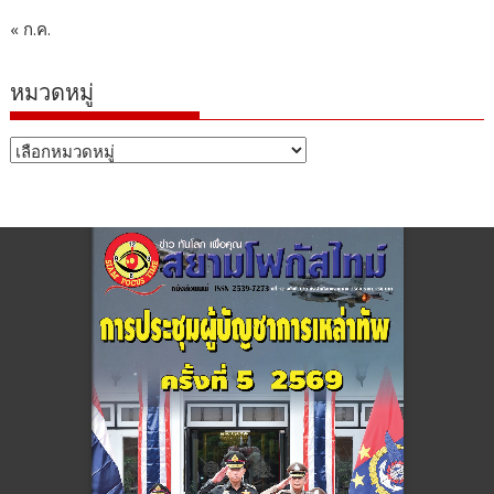
« ก.ค.
หมวดหมู่
หมวด
หมู่