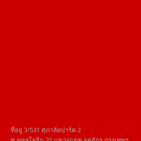
ที่อยู่​ 3/531​ ศุภาลัยปาร์ค​ 2
ซ.พหลโยธิน​ 21​ แขวง/เขต​ จตุจักร​ กรุงเทพฯ