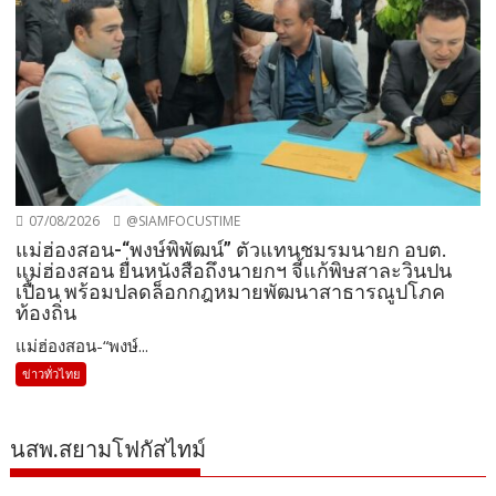
07/08/2026
@SIAMFOCUSTIME
แม่ฮ่องสอน-“พงษ์พิพัฒน์” ตัวแทนชมรมนายก อบต.
แม่ฮ่องสอน ยื่นหนังสือถึงนายกฯ จี้แก้พิษสาละวินปน
เปื้อน พร้อมปลดล็อกกฎหมายพัฒนาสาธารณูปโภค
ท้องถิ่น
แม่ฮ่องสอน-“พงษ์...
ข่าวทั่วไทย
นสพ.สยามโฟกัสไทม์