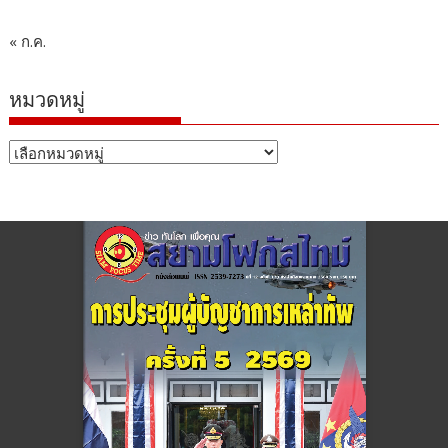
« ก.ค.
หมวดหมู่
หมวด
หมู่