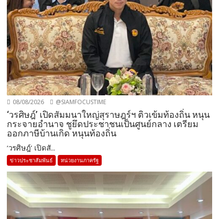
08/08/2026
@SIAMFOCUSTIME
‘วรศิษฎ์’ เปิดสัมมนาใหญ่สุราษฎร์ฯ ติวเข้มท้องถิ่น หนุน
กระจายอำนาจ ชูยึดประชาชนเป็นศูนย์กลาง เตรียม
ออกภาษีบ้านเกิด หนุนท้องถิ่น
‘วรศิษฎ์’ เปิดสั...
ข่าวประชาสัมพันธ์
หน่วยงานภาครัฐ