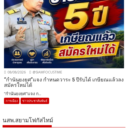
08/08/2026
@SIAMFOCUSTIME
“กำนันยงยศ”แจง กำหนดวาระ 5 ปีรับได้ เกษียณแล้วลง
สมัครใหม่ได้
“กำนันยงยศ”แจง ก...
การเมือง
ข่าวประชาสัมพันธ์
นสพ.สยามโฟกัสไทม์