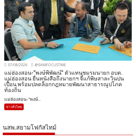
07/08/2026
@SIAMFOCUSTIME
แม่ฮ่องสอน-“พงษ์พิพัฒน์” ตัวแทนชมรมนายก อบต.
แม่ฮ่องสอน ยื่นหนังสือถึงนายกฯ จี้แก้พิษสาละวินปน
เปื้อน พร้อมปลดล็อกกฎหมายพัฒนาสาธารณูปโภค
ท้องถิ่น
แม่ฮ่องสอน-“พงษ์...
ข่าวทั่วไทย
นสพ.สยามโฟกัสไทม์