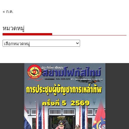
« ก.ค.
หมวดหมู่
หมวด
หมู่