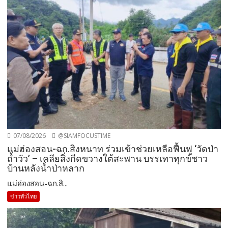
07/08/2026
@SIAMFOCUSTIME
แม่ฮ่องสอน-ฉก.สิงหนาท ร่วมเข้าช่วยเหลือฟื้นฟู ‘วัดป่า
ถ้ำวัว’ – เคลียสิ่งกีดขวางใต้สะพาน บรรเทาทุกข์ชาว
บ้านหลังน้ำป่าหลาก
แม่ฮ่องสอน-ฉก.สิ...
ข่าวทั่วไทย