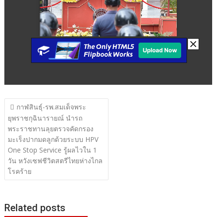
แนะแนว
กาฬสินธุ์-รพ.สมเด็จพระ
เรื่อง
ยุพราชกุฉินารายณ์ นำรถ
พระราชทานลุยตรวจคัดกรอง
มะเร็งปากมดลูกด้วยระบบ HPV
One Stop Service รู้ผลไวใน 1
วัน หวังเซฟชีวิตสตรีไทยห่างไกล
โรคร้าย
Related posts