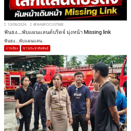
10/08/2026
@SIAMFOCUSTIME
ฟันธง….พับแผนแลนด์บริดจ์ มุ่งหน้า Missing link
ฟันธง….พับแผนแลน...
การเมือง
ข่าวประชาสัมพันธ์