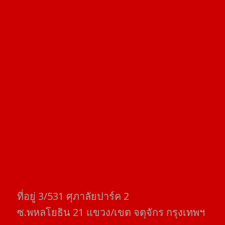
ที่อยู่​ 3/531​ ศุภาลัยปาร์ค​ 2
ซ.พหลโยธิน​ 21​ แขวง/เขต​ จตุจักร​ กรุงเทพฯ