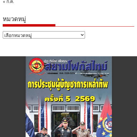
« ก.ค.
หมวดหมู่
หมวด
หมู่