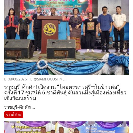
08/08/2026
@SIAMFOCUSTIME
ราชบุรี-คึกคัก! เปิดงาน “ไทยตะนาวศรี–กินข้าวห่อ”
ครั้งที่ 17 ชูเสน่ห์ 6 ชาติพันธุ์ ดันสวนผึ้งสู่เมืองท่องเที่ยว
เชิงวัฒนธรรม
ราชบุรี-คึกคัก! ...
ข่าวทั่วไทย