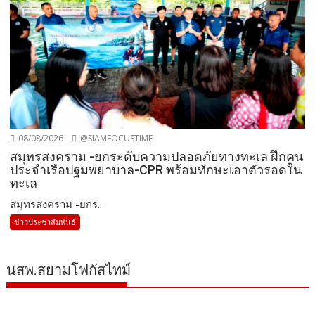
08/08/2026
@SIAMFOCUSTIME
สมุทรสงคราม -ยกระดับความปลอดภัยทางทะเล ฝึกคน
ประจำเรือปฐมพยาบาล-CPR พร้อมทักษะเอาตัวรอดใน
ทะเล
สมุทรสงคราม -ยกร...
ข่าวประชาสัมพันธ์
นสพ.สยามโฟกัสไทม์