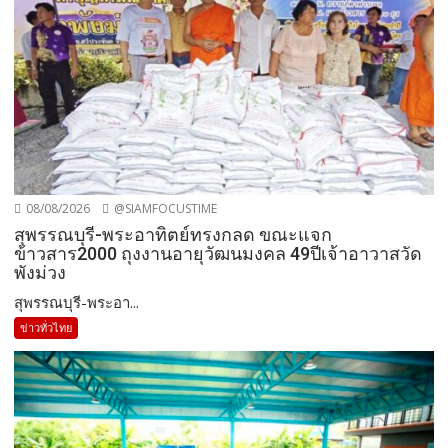
08/08/2026
@SIAMFOCUSTIME
สุพรรณบุรี-พระอาทิตย์ทรงกลด ขณะแจก
ข้าวสาร2000 ถุงงานอายุวัฒนมงคล 49ปีเจ้าอาวาสวัด
พังม่วง
สุพรรณบุรี-พระอา...
ข่าวทั่วไทย