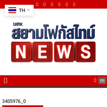
Skip
to
TH
content
3405976_0