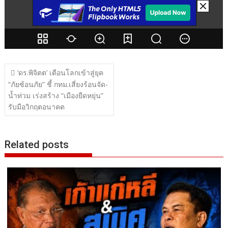
แนะแนว
‘ดร.พิจิตต’ เตือนโลกเข้าสู่ยุค
เรื่อง
“ภัยซ้อนภัย” ชี้ กทม.เสี่ยงร้อนจัด-
น้ำท่วม เร่งสร้าง “เมืองยืดหยุ่น”
รับมือวิกฤตอนาคต
Related posts