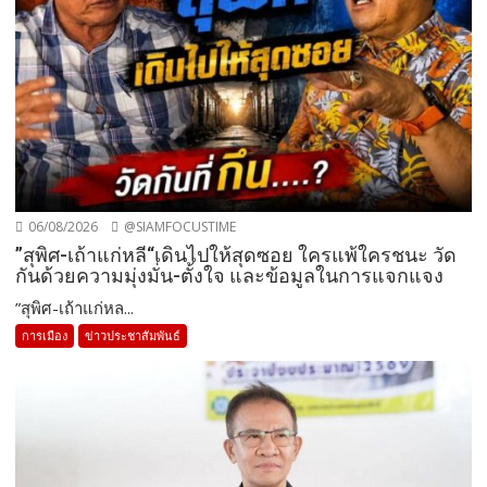
06/08/2026
@SIAMFOCUSTIME
”สุพิศ-เถ้าแก่หลี“เดินไปให้สุดซอย ใครแพ้ใครชนะ วัด
กันด้วยความมุ่งมั่น-ตั้งใจ และข้อมูลในการแจกแจง
”สุพิศ-เถ้าแก่หล...
การเมือง
ข่าวประชาสัมพันธ์