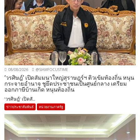
08/08/2026
@SIAMFOCUSTIME
‘วรศิษฎ์’ เปิดสัมมนาใหญ่สุราษฎร์ฯ ติวเข้มท้องถิ่น หนุน
กระจายอำนาจ ชูยึดประชาชนเป็นศูนย์กลาง เตรียม
ออกภาษีบ้านเกิด หนุนท้องถิ่น
‘วรศิษฎ์’ เปิดสั...
ข่าวประชาสัมพันธ์
หน่วยงานภาครัฐ