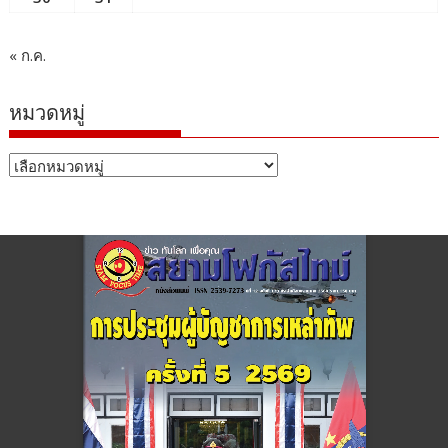
« ก.ค.
หมวดหมู่
หมวด
หมู่