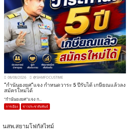
08/08/2026
@SIAMFOCUSTIME
“กำนันยงยศ”แจง กำหนดวาระ 5 ปีรับได้ เกษียณแล้วลง
สมัครใหม่ได้
“กำนันยงยศ”แจง ก...
การเมือง
ข่าวประชาสัมพันธ์
นสพ.สยามโฟกัสไทม์