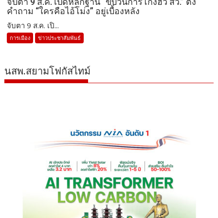
จับตา 9 ส.ค. เปิดหลักฐาน “ขบวนการโกงฮั้ว สว.” ตั้ง
คำถาม “ใครคือไอ้โม่ง” อยู่เบื้องหลัง
จับตา 9 ส.ค. เปิ...
การเมือง
ข่าวประชาสัมพันธ์
นสพ.สยามโฟกัสไทม์