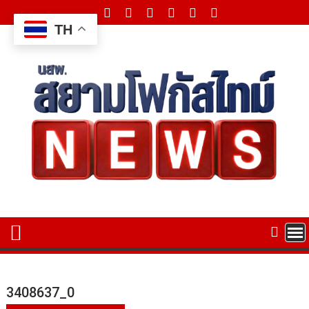
Skip
to
TH
content
3408637_0