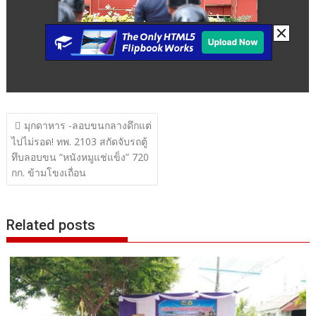
แนะแนว
มุกดาหาร -ลอบขนกลางดึกแต่
เรื่อง
ไปไม่รอด! ทพ. 2103 สกัดจับรถตู้
ทึบลอบขน “หนังหมูแช่แข็ง” 720
กก. ข้ามโขงเถื่อน
Related posts