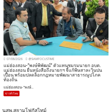
07/08/2026
@SIAMFOCUSTIME
แม่ฮ่องสอน-“พงษ์พิพัฒน์” ตัวแทนชมรมนายก อบต.
แม่ฮ่องสอน ยื่นหนังสือถึงนายกฯ จี้แก้พิษสาละวินปน
เปื้อน พร้อมปลดล็อกกฎหมายพัฒนาสาธารณูปโภค
ท้องถิ่น
แม่ฮ่องสอน-“พงษ์...
ข่าวทั่วไทย
นสพ.สยามโฟกัสไทม์