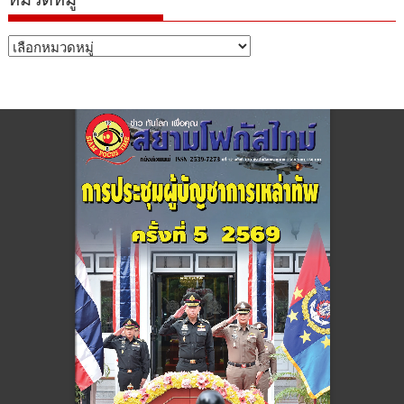
หมวด
หมู่