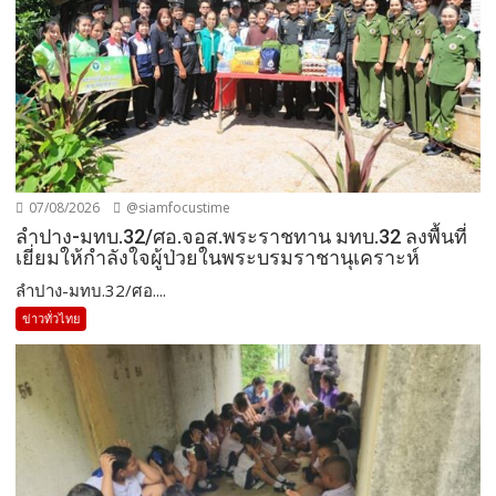
07/08/2026
@siamfocustime
ลำปาง-มทบ.32/ศอ.จอส.พระราชทาน มทบ.32 ลงพื้นที่
เยี่ยมให้กำลังใจผู้ป่วยในพระบรมราชานุเคราะห์
ลำปาง-มทบ.32/ศอ....
ข่าวทั่วไทย