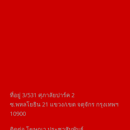
ที่อยู่​ 3/531​ ศุภาลัยปาร์ค​ 2
ซ.พหลโยธิน​ 21​ แขวง/เขต​ จตุจักร​ กรุงเทพฯ
10900
ติดต่อ​ โฆษณา​ ประชาสัมพันธ์