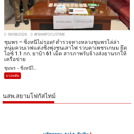
06/08/2026
@SIAMFOCUSTIME
ชุมพร – ซิ่งหนีไม่รอด! ตำรวจทางหลวงชุมพรไล่ล่า
หนุ่มควบเวฟแต่งซิ่งพุ่งชนเสาไฟ รวบคาเพชรเกษม ยึด
ไอซ์ 1.1 กก. ยาบ้า 61 เม็ด สารภาพรับจ้างส่งยานรกให้
เครือข่าย
ชุมพร – ซิ่งหนีไ...
ยาเสพติด
นสพ.สยามโฟกัสไทม์