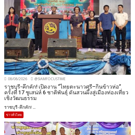
08/08/2026
@SIAMFOCUSTIME
ราชบุรี-คึกคัก! เปิดงาน “ไทยตะนาวศรี–กินข้าวห่อ”
ครั้งที่ 17 ชูเสน่ห์ 6 ชาติพันธุ์ ดันสวนผึ้งสู่เมืองท่องเที่ยว
เชิงวัฒนธรรม
ราชบุรี-คึกคัก! ...
ข่าวทั่วไทย