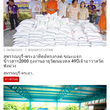
08/08/2026
@SIAMFOCUSTIME
สุพรรณบุรี-พระอาทิตย์ทรงกลด ขณะแจก
ข้าวสาร2000 ถุงงานอายุวัฒนมงคล 49ปีเจ้าอาวาสวัด
พังม่วง
สุพรรณบุรี-พระอา...
ข่าวทั่วไทย