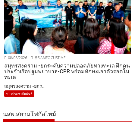
08/08/2026
@SIAMFOCUSTIME
สมุทรสงคราม -ยกระดับความปลอดภัยทางทะเล ฝึกคน
ประจำเรือปฐมพยาบาล-CPR พร้อมทักษะเอาตัวรอดใน
ทะเล
สมุทรสงคราม -ยกร...
ข่าวประชาสัมพันธ์
นสพ.สยามโฟกัสไทม์