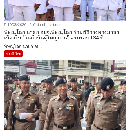
10/08/2026
@siamfocustime
พิษณุโลก นายก อบจ.พิษณุโลก ร่วมพิธีวางพวงมาลา
เนื่องใน “วันกำนันผู้ใหญ่บ้าน” ครบรอบ 134 ปี
พิษณุโลก นายก อบ...
ข่าวทั่วไทย