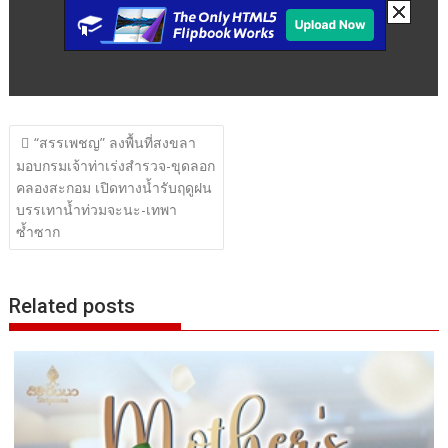
แนะแนว
“สรรเพชญ” ลงพื้นที่สงขลา
เรื่อง
มอบกรมเจ้าท่าเร่งสำรวจ-ขุดลอก
คลองสะกอม เปิดทางน้ำรับฤดูฝน
บรรเทาน้ำท่วมจะนะ-เทพา
ซ้ำซาก
Related posts