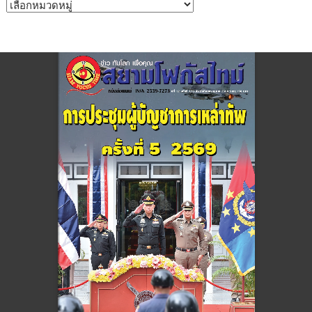
หมวด
หมู่