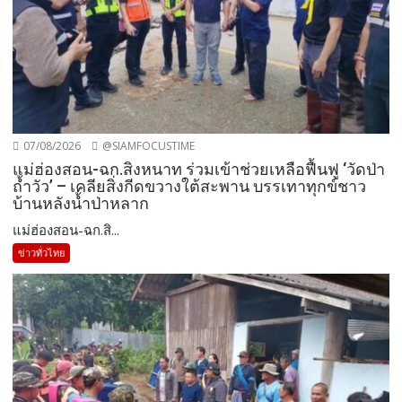
07/08/2026
@SIAMFOCUSTIME
แม่ฮ่องสอน-ฉก.สิงหนาท ร่วมเข้าช่วยเหลือฟื้นฟู ‘วัดป่า
ถ้ำวัว’ – เคลียสิ่งกีดขวางใต้สะพาน บรรเทาทุกข์ชาว
บ้านหลังน้ำป่าหลาก
แม่ฮ่องสอน-ฉก.สิ...
ข่าวทั่วไทย