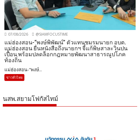
07/08/2026
@SIAMFOCUSTIME
แม่ฮ่องสอน-“พงษ์พิพัฒน์” ตัวแทนชมรมนายก อบต.
แม่ฮ่องสอน ยื่นหนังสือถึงนายกฯ จี้แก้พิษสาละวินปน
เปื้อน พร้อมปลดล็อกกฎหมายพัฒนาสาธารณูปโภค
ท้องถิ่น
แม่ฮ่องสอน-“พงษ์...
ข่าวทั่วไทย
นสพ.สยามโฟกัสไทม์