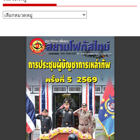
หมวด
หมู่