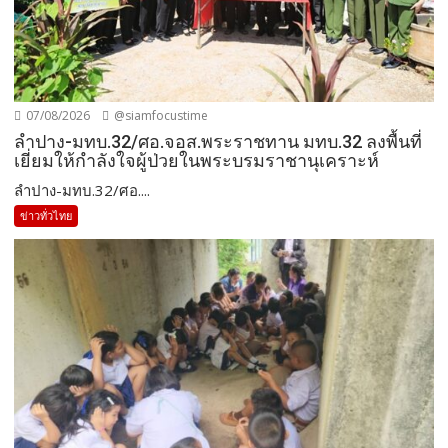
07/08/2026
@siamfocustime
ลำปาง-มทบ.32/ศอ.จอส.พระราชทาน มทบ.32 ลงพื้นที่
เยี่ยมให้กำลังใจผู้ป่วยในพระบรมราชานุเคราะห์
ลำปาง-มทบ.32/ศอ....
ข่าวทั่วไทย