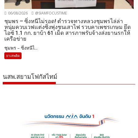
06/08/2026
@SIAMFOCUSTIME
ชุมพร – ซิ่งหนีไม่รอด! ตำรวจทางหลวงชุมพรไล่ล่า
หนุ่มควบเวฟแต่งซิ่งพุ่งชนเสาไฟ รวบคาเพชรเกษม ยึด
ไอซ์ 1.1 กก. ยาบ้า 61 เม็ด สารภาพรับจ้างส่งยานรกให้
เครือข่าย
ชุมพร – ซิ่งหนีไ...
ยาเสพติด
นสพ.สยามโฟกัสไทม์