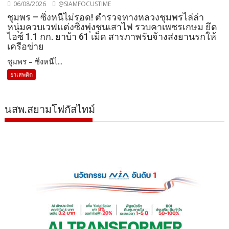
06/08/2026
@SIAMFOCUSTIME
ชุมพร – ซิ่งหนีไม่รอด! ตำรวจทางหลวงชุมพรไล่ล่า
หนุ่มควบเวฟแต่งซิ่งพุ่งชนเสาไฟ รวบคาเพชรเกษม ยึด
ไอซ์ 1.1 กก. ยาบ้า 61 เม็ด สารภาพรับจ้างส่งยานรกให้
เครือข่าย
ชุมพร – ซิ่งหนีไ...
ยาเสพติด
นสพ.สยามโฟกัสไทม์