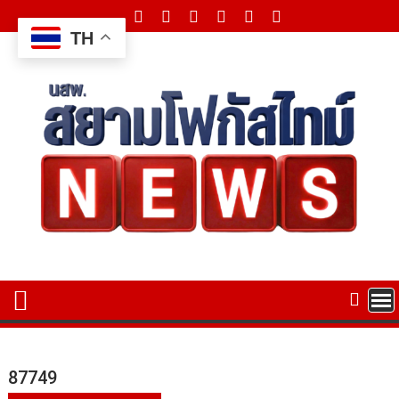
Skip
to
TH
content
87749