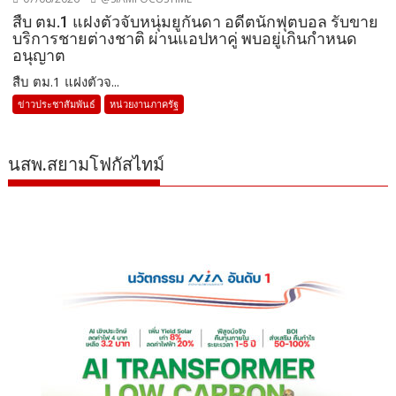
สืบ ตม.1 แฝงตัวจับหนุ่มยูกันดา อดีตนักฟุตบอล รับขาย
บริการชายต่างชาติ ผ่านแอปหาคู่ พบอยู่เกินกำหนด
อนุญาต
สืบ ตม.1 แฝงตัวจ...
ข่าวประชาสัมพันธ์
หน่วยงานภาครัฐ
นสพ.สยามโฟกัสไทม์