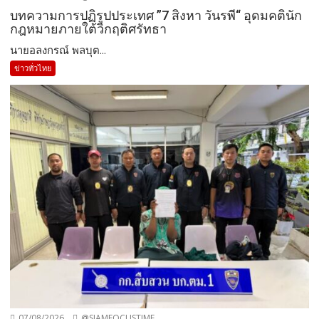
บทความการปฏิรูปประเทศ ”7 สิงหา วันรพี“ อุดมคตินัก
กฎหมายภายใต้วิกฤติศรัทธา
นายอลงกรณ์ พลบุต...
ข่าวทั่วไทย
07/08/2026
@SIAMFOCUSTIME