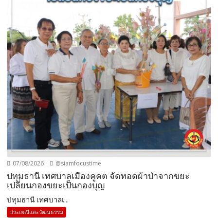
07/08/2026
@siamfocustime
ปทุมธานี เทศบาลเมืองคูคต จัดทอดผ้าป่าจากขยะ
เปลี่ยนกองขยะเป็นกองบุญ
ปทุมธานี เทศบาลเ...
ประเพณีและวัฒนธรรม