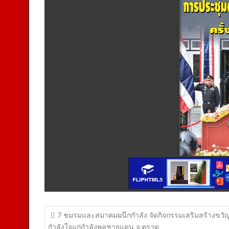
แนะแนว
7 ชมรมและสมาคมผนึกกำลัง จัดกิจกรรมเสริมสร้างขวั
กำลังใจแก่กำลังพลชายแดน จ.ตราด