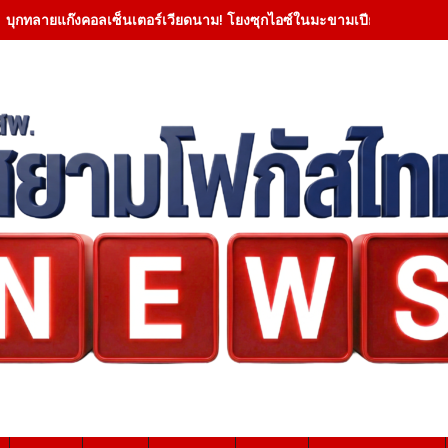
บุกทลายแก๊งคอลเซ็นเตอร์เวียดนาม! โยงซุกไอซ์ในมะขามเปียกยึดทองกว