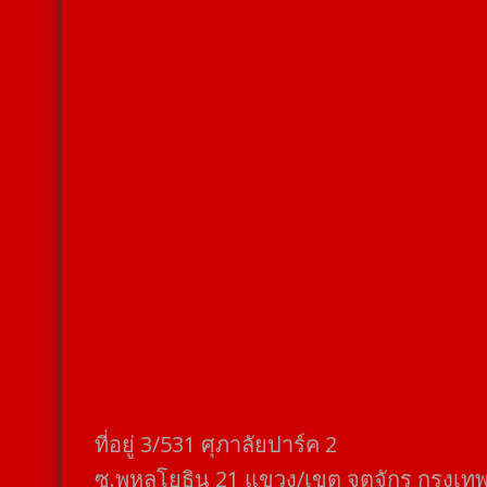
ที่อยู่​ 3/531​ ศุภาลัยปาร์ค​ 2
ซ.พหลโยธิน​ 21​ แขวง/เขต​ จตุจักร​ กรุงเท