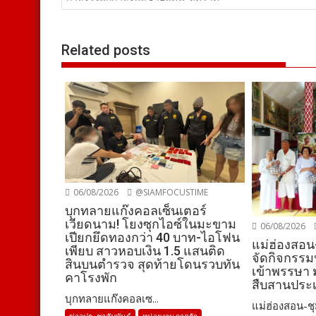
เรื่อง
Related posts
06/08/2026
@SIAMFOCUSTIME
บุกทลายแก๊งคอลเซ็นเตอร์
เวียดนาม! โยงซุกไอซ์ในมะขาม
06/08/2026
เปียกยึดทองกว่า 40 บาท-ไอโฟน
แม่ฮ่องสอน
เพียบ สาวหอบเงิน 1.5 แสนติด
จัดกิจกรรม
สินบนตำรวจ สุดท้ายโดนรวบทัน
เข้าพรรษา 
คาโรงพัก
สืบสานประ
บุกทลายแก๊งคอลเซ...
แม่ฮ่องสอน-ชุ