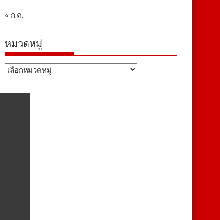
« ก.ค.
หมวดหมู่
หมวด
หมู่