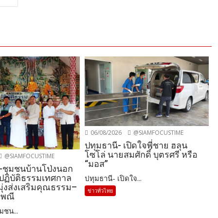
06/08/2026
@SIAMFOCUSTIME
ปทุมธานี- เปิดใจพี่ชาย ฮลุน
โซโล่ นายสมศักดิ์ บุตรศรี หรือ
@SIAMFOCUSTIME
“มอส”
-ชุมชนบ้านโป่งนอก
ปฏิบัติธรรมเทศกาล
ปทุมธานี- เปิดใจ...
มุ่งส่งเสริมคุณธรรม–
ข่าวทั่วไทย
เพณี
มชน...