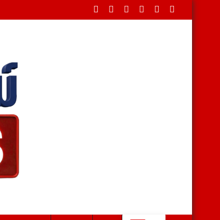
่า 40 บาท-ไอโฟนเพียบ สาวหอบเงิน 1.5 แสนติดสินบนตำรวจ สุดท้ายโดนร