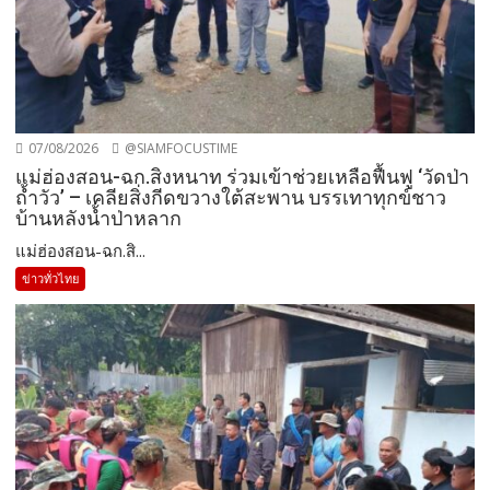
07/08/2026
@SIAMFOCUSTIME
แม่ฮ่องสอน-ฉก.สิงหนาท ร่วมเข้าช่วยเหลือฟื้นฟู ‘วัดป่า
ถ้ำวัว’ – เคลียสิ่งกีดขวางใต้สะพาน บรรเทาทุกข์ชาว
บ้านหลังน้ำป่าหลาก
แม่ฮ่องสอน-ฉก.สิ...
ข่าวทั่วไทย