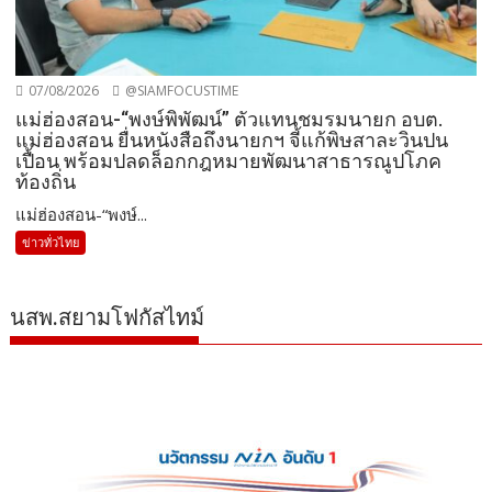
07/08/2026
@SIAMFOCUSTIME
แม่ฮ่องสอน-“พงษ์พิพัฒน์” ตัวแทนชมรมนายก อบต.
แม่ฮ่องสอน ยื่นหนังสือถึงนายกฯ จี้แก้พิษสาละวินปน
เปื้อน พร้อมปลดล็อกกฎหมายพัฒนาสาธารณูปโภค
ท้องถิ่น
แม่ฮ่องสอน-“พงษ์...
ข่าวทั่วไทย
นสพ.สยามโฟกัสไทม์