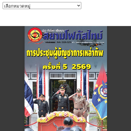
หมวด
หมู่