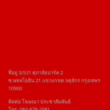
ที่อยู่​ 3/531​ ศุภาลัยปาร์ค​ 2
ซ.พหลโยธิน​ 21​ แขวง/เขต​ จตุจักร​ กรุงเทพฯ
10900
ติดต่อ​ โฆษณา​ ประชาสัมพันธ์
โทร​. 084-878-2581