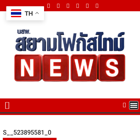
Skip
to
TH
content
S__523895581_0