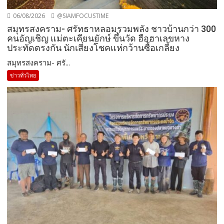
06/08/2026
@SIAMFOCUSTIME
สมุทรสงคราม- ศรัทธาหลอมรวมพลัง ชาวบ้านกว่า 300
คนอัญเชิญ แม่ตะเคียนยักษ์ ขึ้นวัด ฮือฮาเลขหาง
ประทัดตรงกัน นักเสี่ยงโชคแห่กว้านซื้อเกลี้ยง
สมุทรสงคราม- ศรั...
ข่าวทั่วไทย