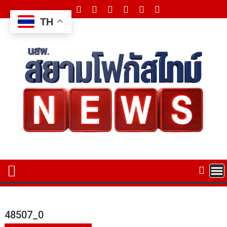
Skip
to
TH
content
48507_0