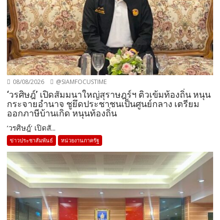
08/08/2026
@SIAMFOCUSTIME
‘วรศิษฎ์’ เปิดสัมมนาใหญ่สุราษฎร์ฯ ติวเข้มท้องถิ่น หนุน
กระจายอำนาจ ชูยึดประชาชนเป็นศูนย์กลาง เตรียม
ออกภาษีบ้านเกิด หนุนท้องถิ่น
‘วรศิษฎ์’ เปิดสั...
ข่าวประชาสัมพันธ์
หน่วยงานภาครัฐ