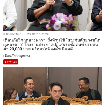
08/08/2026
@siamfocustime
เตือนภัยวิกฤตยางพารา! สั่งห้ามใช้ “สารจับตัวยางชนิด
ผง-ผงขาว” โรงงานประกาศปฏิเสธรับซื้อทันที ปรับขั้น
ต่ำ 20,000 บาท พร้อมจ่อฟ้องดำเนินคดี
เตือนภัยวิกฤตยาง...
ข่าวทั่วไทย