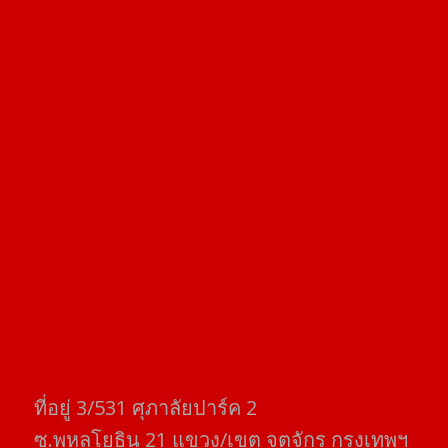
ที่อยู่​ 3/531​ ศุภาลัยปาร์ค​ 2
ซ.พหลโยธิน​ 21​ แขวง/เขต​ จตุจักร​ กรุงเทพฯ