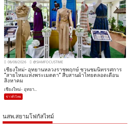
08/08/2026
@SIAMFOCUSTIME
เชียงใหม่- อุทยานหลวงราชพฤกษ์ ชวนชมนิทรรศการ
“สายไหมแห่งพระเมตตา” สืบสานผ้าไทยตลอดเดือน
สิงหาคม
เชียงใหม่- อุทยา...
ข่าวทั่วไทย
นสพ.สยามโฟกัสไทม์