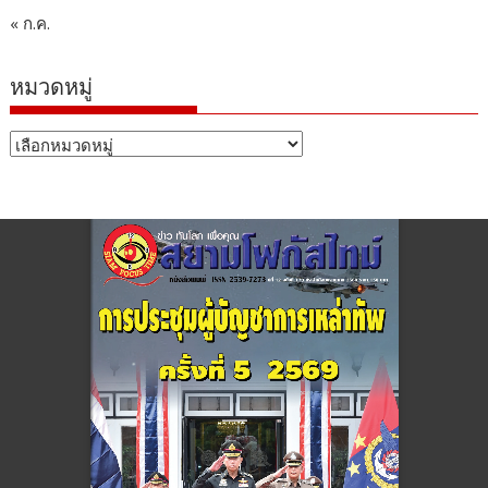
« ก.ค.
หมวดหมู่
หมวด
หมู่