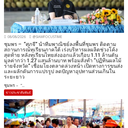
08/08/2026
@SIAMFOCUSTIME
ชุมพร – “ศุภจี” นำทีมพาณิชย์ลงพื้นที่ชุมพร ติดตาม
สถานการณ์ทุเรียนภาคใต้ เร่งบริหารผลผลิตช่วงโค้ง
สุดท้าย หลังทุเรียนไทยส่งออกแล้วเกือบ 1.11 ล้านตัน
มูลค่ากว่า 1.27 แสนล้านบาท พร้อมสั่งทำ “ปฏิทินผลไม้
รายจังหวัด” เชื่อมโยงตลาดล่วงหน้า เปิดทางการขนส่ง
และผลักดันการแปรรูป ลดปัญหาอุปทานส่วนเกินใน
ระยะยาว
ชุมพร – “...
ข่าวประชาสัมพันธ์