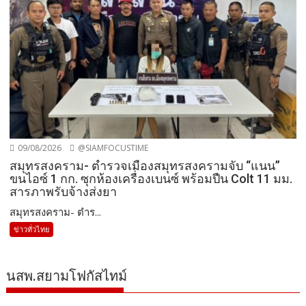
09/08/2026
@SIAMFOCUSTIME
สมุทรสงคราม- ตำรวจเมืองสมุทรสงครามจับ “แนน”
ขนไอซ์ 1 กก. ซุกห้องเครื่องเบนซ์ พร้อมปืน Colt 11 มม.
สารภาพรับจ้างส่งยา
สมุทรสงคราม- ตำร...
ข่าวทั่วไทย
นสพ.สยามโฟกัสไทม์