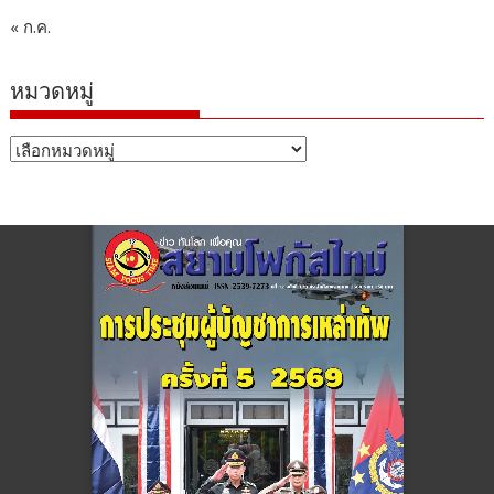
« ก.ค.
หมวดหมู่
หมวด
หมู่