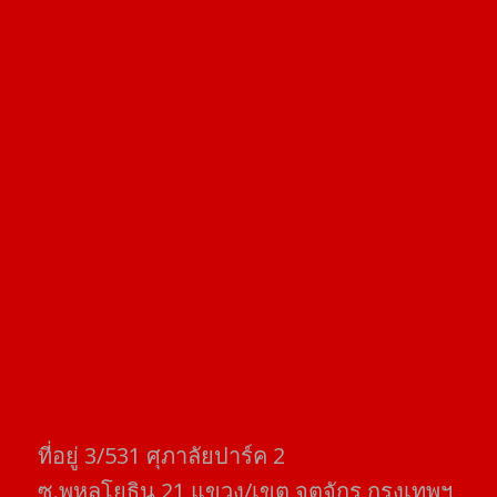
ที่อยู่​ 3/531​ ศุภาลัยปาร์ค​ 2
ซ.พหลโยธิน​ 21​ แขวง/เขต​ จตุจักร​ กรุงเทพฯ