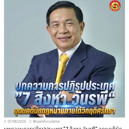
07/08/2026
@siamfocustime
บทความการปฏิรูปประเทศ ”7 สิงหา วันรพี“ อุดมคตินัก