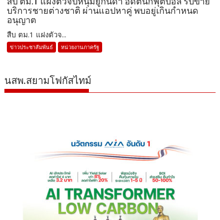
สืบ ตม.1 แฝงตัวจับหนุ่มยูกันดา อดีตนักฟุตบอล รับขาย
บริการชายต่างชาติ ผ่านแอปหาคู่ พบอยู่เกินกำหนด
อนุญาต
สืบ ตม.1 แฝงตัวจ...
ข่าวประชาสัมพันธ์
หน่วยงานภาครัฐ
นสพ.สยามโฟกัสไทม์