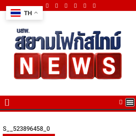
Skip
to
TH
content
S__523896458_0