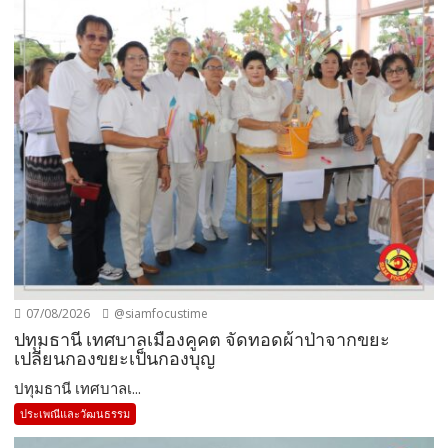
07/08/2026
@siamfocustime
ปทุมธานี เทศบาลเมืองคูคต จัดทอดผ้าป่าจากขยะ
เปลี่ยนกองขยะเป็นกองบุญ
ปทุมธานี เทศบาลเ...
ประเพณีและวัฒนธรรม