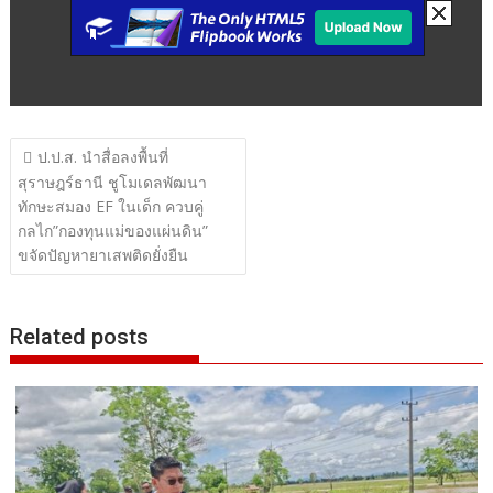
แนะแนว
ป.ป.ส. นำสื่อลงพื้นที่
เรื่อง
สุราษฎร์ธานี ชูโมเดลพัฒนา
ทักษะสมอง EF ในเด็ก ควบคู่
กลไก”กองทุนแม่ของแผ่นดิน”
ขจัดปัญหายาเสพติดยั่งยืน
Related posts