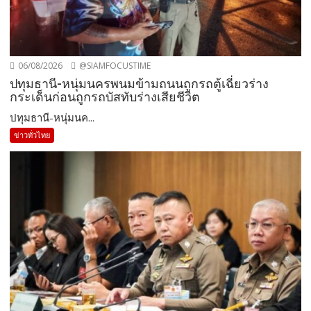
06/08/2026
@SIAMFOCUSTIME
ปทุมธานี-หนุ่มนครพนมข้ามถนนถูกรถตู้เฉี่ยวร่าง
กระเด็นก่อนถูกรถบัสทับร่างเสียชีวิต
ปทุมธานี-หนุ่มนค...
ข่าวทั่วไทย