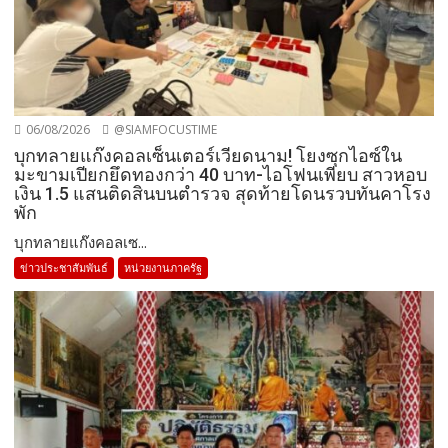
06/08/2026
@SIAMFOCUSTIME
บุกทลายแก๊งคอลเซ็นเตอร์เวียดนาม! โยงซุกไอซ์ใน
มะขามเปียกยึดทองกว่า 40 บาท-ไอโฟนเพียบ สาวหอบ
เงิน 1.5 แสนติดสินบนตำรวจ สุดท้ายโดนรวบทันคาโรง
พัก
บุกทลายแก๊งคอลเซ...
ข่าวประชาสัมพันธ์
หน่วยงานภาครัฐ