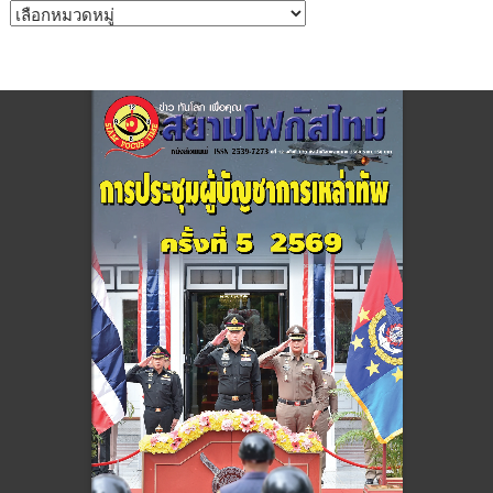
หมวด
หมู่