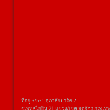
ที่อยู่​ 3/531​ ศุภาลัยปาร์ค​ 2
ซ.พหลโยธิน​ 21​ แขวง/เขต​ จตุจักร​ กรุงเท