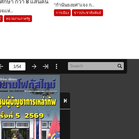
ศึกษา กว่า 8 แสนคน
“กำนันยงยศ”แจง ก...
จแห่...
การเมือง
ข่าวประชาสัมพันธ์
์
หน่วยงานภาครัฐ