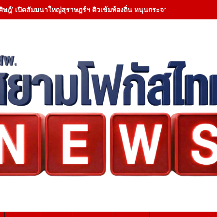
ศิษฎ์’ เปิดสัมมนาใหญ่สุราษฎร์ฯ ติวเข้มท้องถิ่น หนุนกระจายอำนาจ ชูยึดป