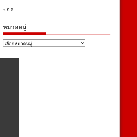
« ก.ค.
หมวดหมู่
หมวด
หมู่