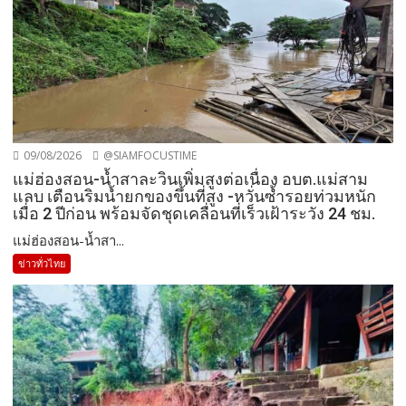
09/08/2026
@SIAMFOCUSTIME
แม่ฮ่องสอน-น้ำสาละวินเพิ่มสูงต่อเนื่อง อบต.แม่สาม
แลบ เตือนริมน้ำยกของขึ้นที่สูง -หวั่นซ้ำรอยท่วมหนัก
เมื่อ 2 ปีก่อน พร้อมจัดชุดเคลื่อนที่เร็วเฝ้าระวัง 24 ชม.
แม่ฮ่องสอน-น้ำสา...
ข่าวทั่วไทย