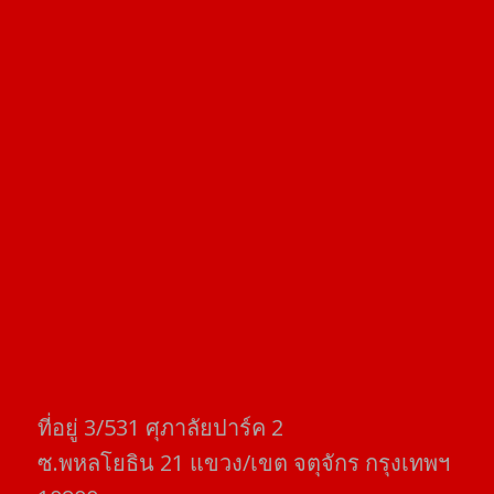
ที่อยู่​ 3/531​ ศุภาลัยปาร์ค​ 2
ซ.พหลโยธิน​ 21​ แขวง/เขต​ จตุจักร​ กรุงเทพฯ