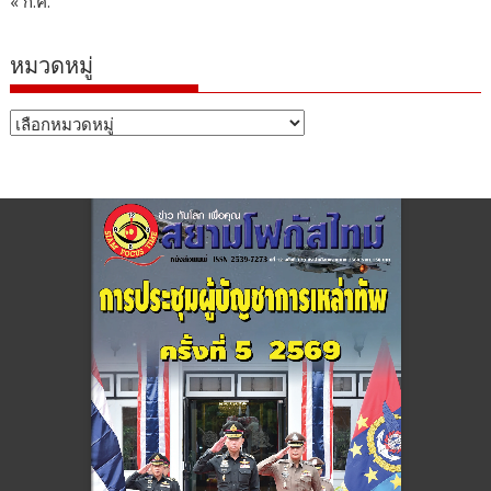
« ก.ค.
หมวดหมู่
หมวด
หมู่