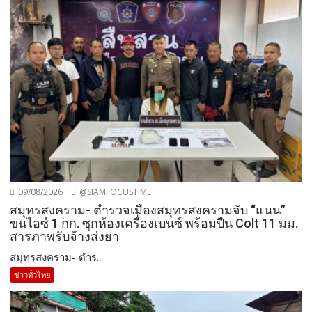
09/08/2026
@SIAMFOCUSTIME
สมุทรสงคราม- ตำรวจเมืองสมุทรสงครามจับ “แนน”
ขนไอซ์ 1 กก. ซุกห้องเครื่องเบนซ์ พร้อมปืน Colt 11 มม.
สารภาพรับจ้างส่งยา
สมุทรสงคราม- ตำร...
ข่าวทั่วไทย