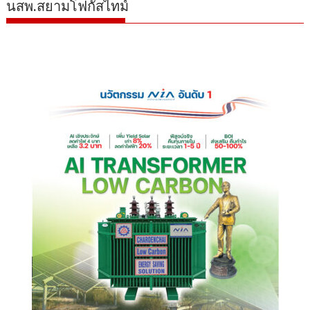
นสพ.สยามโฟกัสไทม์