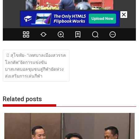
แนะแนว
สุโขทัย- “เทศบาลเมืองสวรรค
เรื่อง
โลกคัพ”จัดการแข่งขัน
บาสเกตบอลชุมชนสู่กีฬายัดห่วง
ส่งเสริมการเล่นกีฬา
Related posts