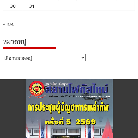
30
31
« ก.ค.
หมวดหมู่
หมวด
หมู่