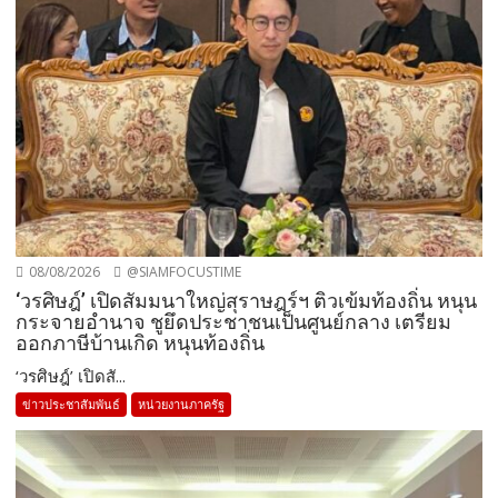
08/08/2026
@SIAMFOCUSTIME
‘วรศิษฎ์’ เปิดสัมมนาใหญ่สุราษฎร์ฯ ติวเข้มท้องถิ่น หนุน
กระจายอำนาจ ชูยึดประชาชนเป็นศูนย์กลาง เตรียม
ออกภาษีบ้านเกิด หนุนท้องถิ่น
‘วรศิษฎ์’ เปิดสั...
ข่าวประชาสัมพันธ์
หน่วยงานภาครัฐ