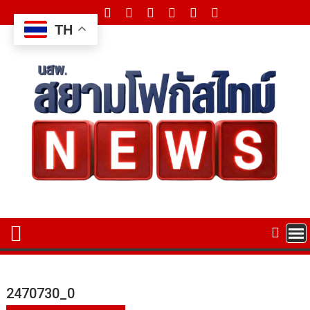
Skip
to
TH
content
2470730_0