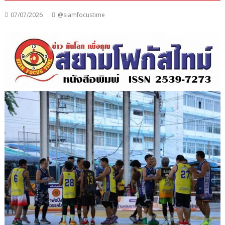
07/07/2026
@siamfocustime