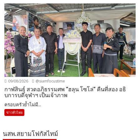
09/08/2026
@siamfocustime
กาฬสินธุ์ สวดอภิธรรมศพ “ฮลุน โซโล่” คืนที่สอง อธิ
บการบดีจุฬาฯ เป็นเจ้าภาพ
ครอบครัวย้ำไม่มี...
ข่าวทั่วไทย
นสพ.สยามโฟกัสไทม์