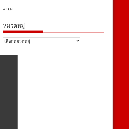
« ก.ค.
หมวดหมู่
หมวด
หมู่