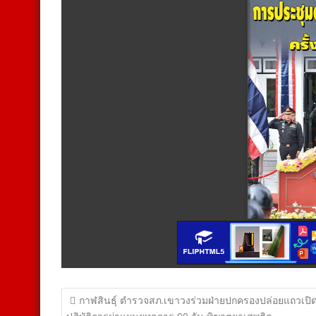
แนะแนว
กาฬสินธุ์ ตำรวจสภ.เขาวงร่วมฝ่ายปกครองปล่อยแถวเปิ