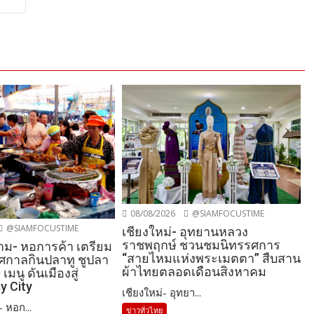
08/08/2026
@SIAMFOCUSTIME
@SIAMFOCUSTIME
เชียงใหม่- อุทยานหลวง
ราชพฤกษ์ ชวนชมนิทรรศการ
ม- หอการค้า เตรียม
“สายไหมแห่งพระเมตตา” สืบสาน
ทศกาลกินปลาทู ชูปลา
ผ้าไทยตลอดเดือนสิงหาคม
 เมนู ดันเมืองสู่
y City
เชียงใหม่- อุทยา...
 หอก...
ข่าวทั่วไทย