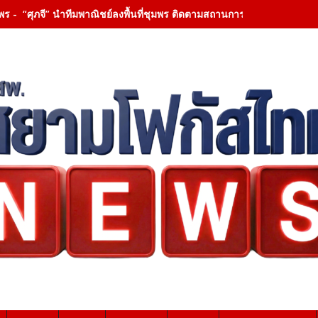
พร - “ศุภจี” นำทีมพาณิชย์ลงพื้นที่ชุมพร ติดตามสถานการณ์ทุเรียนภาคใต้