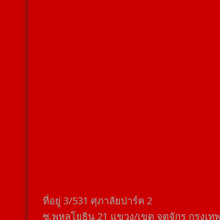
ที่อยู่​ 3/531​ ศุภาลัยปาร์ค​ 2
ซ.พหลโยธิน​ 21​ แขวง/เขต​ จตุจักร​ กรุงเท