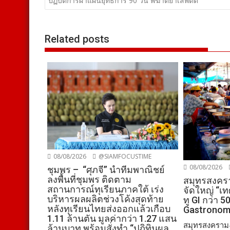
เรื่อง
ปฏิบัติการผ่าแผนยุทธการ 90 วัน พิฆาตยาเสพติด
Related posts
08/08/2026
@SIAMFOCUSTIME
08/08/2026
ชุมพร – “ศุภจี” นำทีมพาณิชย์
ลงพื้นที่ชุมพร ติดตาม
สมุทรสงครา
สถานการณ์ทุเรียนภาคใต้ เร่ง
จัดใหญ่ “เ
บริหารผลผลิตช่วงโค้งสุดท้าย
ทู GI กว่า 50
หลังทุเรียนไทยส่งออกแล้วเกือบ
Gastronom
1.11 ล้านตัน มูลค่ากว่า 1.27 แสน
สมุทรสงคราม-
ล้านบาท พร้อมสั่งทำ “ปฏิทินผล